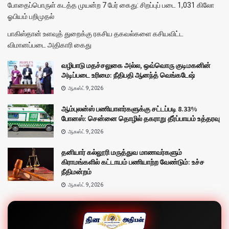
போதைப்பொருள் கடத்த முயன்ற 7 பேர் கைது: சிறப்புப் படை 1,031 கிலோ
ஓபியம் பறிமுதல்
பாகிஸ்தான் உளவுத் துறைக்கு ரகசிய தகவல்களை கசியவிட்ட
விமானப்படை அதிகாரி கைது
வழிபாடு மதச்சலுகை அல்ல, ஒவ்வொரு குடிமகனின்
அடிப்படை உரிமை: நீதிபதி ஆனந்த் வெங்கடேஷ்
ஆகஸ்ட் 9, 2026
ஆம்புலன்ஸ் பணியாளர்களுக்கு சட்டப்படி 8.33%
போனஸ்: சென்னை தொழில் தகராறு தீர்ப்பாயம் உத்தரவு
ஆகஸ்ட் 9, 2026
தனியார் கல்லூரி மருத்துவ மாணவர்களும்
கிராமங்களில் கட்டாயம் பணியாற்ற வேண்டும்: உச்ச
நீதிமன்றம்
ஆகஸ்ட் 9, 2026