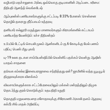
வழிபாடு மதச்சலுகை அல்ல, ஒவ்வொரு குடிமகனின் அடிப்படை உரிமை:
நீதிபதி ஆனந்த் வெங்கடேஷ்
ஆம்புலன்ஸ் பணியாளர்களுக்கு சட்டப்படி 8.33% போனஸ்: சென்னை
தொழில் தகராறு தீர்ப்பாயம் உத்தரவு
தனியார் கல்லூரி மருத்துவ மாணவர்களும் கிராமங்களில் கட்டாயம்
பணியாற்ற வேண்டும்: உச்ச நீதிமன்றம்
உ.பி.யில் டேட்டிங் செயலி மூலம் ஆண்களிடம் ரூ.6 கோடிக்கு மேல் பணம்
பறிப்பு: பெண் மீது புகார்
யு-19 உலக தடகள சாம்பியன்ஷிப்பில் வெள்ளிப் பதக்கம் வென்று ஆஷிஸ்
யாதவ் சாதனை
தவெக எம்எல்ஏ இளையராஜாவை சந்தித்தது ஏன்? ஜாமீனில் வந்த யூடியூபர்
திருநாவுக்கரசு விளக்கம்
விவசாயிகளுக்காக சட்டப்பேரவையிலும் மக்கள் மன்றத்திலும் திமுக
தொடர்ந்து குரல் கொடுக்கும்: உதயநிதி உறுதி
தொகுதி மறுவரையறை மசோதாவுக்கு சிரோமணி அகாலி தளம் ஆதரவு:
சுக்பீர் சிங் பாதல் அறிவிப்பு