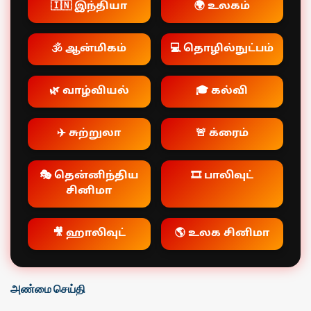
🇮🇳 இந்தியா
🌍 உலகம்
🕉️ ஆன்மிகம்
💻 தொழில்நுட்பம்
🌿 வாழ்வியல்
🎓 கல்வி
✈️ சுற்றுலா
🚨 க்ரைம்
🎭 தென்னிந்திய
🎞️ பாலிவுட்
சினிமா
🎥 ஹாலிவுட்
🌎 உலக சினிமா
அண்மை செய்தி