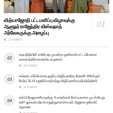
வித்யாஜோதி பட்டமளிப்பு விழாவுக்கு
ஆளுநர் ராஜேந்திர விஸ்வநாத்
அர்லேகருக்கு அழைப்பு
27 SHARES
உதயநிதியின் காரில் ஏற முயன்ற பழனிசாமி; சட்டப்பேரவை
வளாகத்தில் சுவாரஸ்ய தருணம்
26 SHARES
கல்லடையில் போதை ஒழிப்பு விழிப்புணர்வு பேரணி: 300-க்கும்
மேற்பட்டோர் உறுதிமொழி ஏற்று விழிப்புணர்வு ஏற்படுத்தினர்
26 SHARES
எஸ்.பி.வேலுமணி வழக்கு: 5 மாதங்கள் கோப்புகளை முடக்கியது
ஏன்? ஓய்வுபெற்ற பொதுத்துறை செயலர் ஆஜராக ஐகோர்ட்
ஆணை!