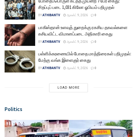
போதைப்பொருள் கடத்த முயன்ற 7 பேர் கைது:
சிறப்புப் படை 1,031 கிலோ ஓபியம் பறிமுதல்
BY
ATHIBANTV
ஆகஸ்ட் 9, 2026
0
பாகிஸ்தான் உளவுத் துறைக்கு ரகசிய தகவல்களை
கசியவிட்ட விமானப்படை அதிகாரி கைது
BY
ATHIBANTV
ஆகஸ்ட் 9, 2026
0
பள்ளிக்கரணையில் போதை மாத்திரைகள் பறிமுதல்:
மேற்கு வங்க இளைஞர் கைது
BY
ATHIBANTV
ஆகஸ்ட் 9, 2026
0
LOAD MORE
Politics