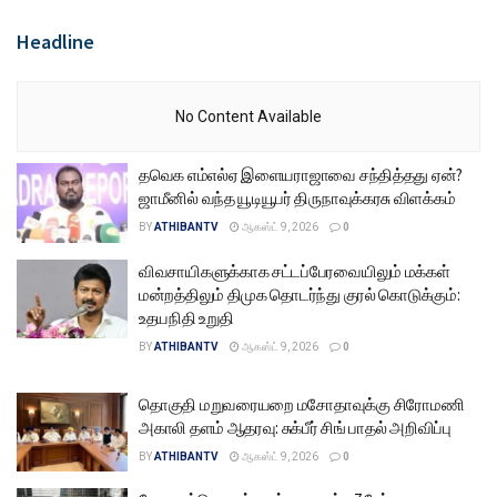
Headline
No Content Available
தவெக எம்எல்ஏ இளையராஜாவை சந்தித்தது ஏன்?
ஜாமீனில் வந்த யூடியூபர் திருநாவுக்கரசு விளக்கம்
BY
ATHIBANTV
ஆகஸ்ட் 9, 2026
0
விவசாயிகளுக்காக சட்டப்பேரவையிலும் மக்கள்
மன்றத்திலும் திமுக தொடர்ந்து குரல் கொடுக்கும்:
உதயநிதி உறுதி
BY
ATHIBANTV
ஆகஸ்ட் 9, 2026
0
தொகுதி மறுவரையறை மசோதாவுக்கு சிரோமணி
அகாலி தளம் ஆதரவு: சுக்பீர் சிங் பாதல் அறிவிப்பு
BY
ATHIBANTV
ஆகஸ்ட் 9, 2026
0