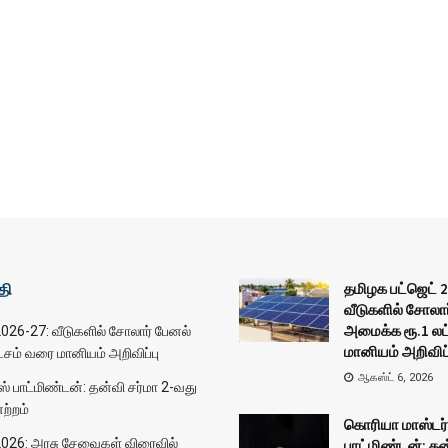
தி
தமிழக பட்ஜெட் 
வீடுகளில் சோலா
அமைக்க ரூ.1 லட
026-27: வீடுகளில் சோலார் பேனல்
மானியம் அறிவிப்
சம் வரை மானியம் அறிவிப்பு
ஆகஸ்ட் 6, 2026
் பாட்மிண்டன்: தன்வி சர்மா 2-வது
ேற்றம்
கொரியா மாஸ்டர்
2026: அரசு சேவைகள் விரைவில்
பாட்மிண்டன்: தன