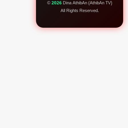
©
2026
Dina AthibAn (AthibAn TV)
All Rights Reserved.