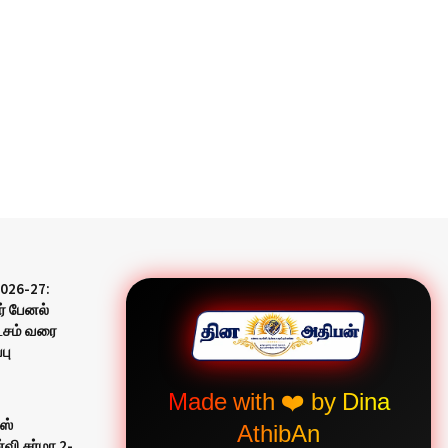
2026-27:
ர் பேனல்
்சம் வரை
பு
Made with ❤️ by Dina
ஸ்
AthibAn
்வி சர்மா 2-