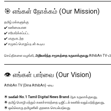
🎯 எங்கள் நோக்கம் (Our Mission)
தமிழ் மக்களுக்கு
✔️ உண்மையான
✔️ சரிபார்க்கப்பட்ட
✔️ பாகுபாடற்ற
✔️ சமூகப் பொறுப்புடன் கூடிய
செய்திகளை வழங்கி,
அறிவார்ந்த சமூகத்தை உருவாக்குவது
AthibAn TV-யி
👁️ எங்கள் பார்வை (Our Vision)
AthibAn TV (Dina AthibAn) -யை
🌟
உலகின் No.1 Tamil Digital News Brand
ஆக உருவாக்குவது,
🌟 தமிழ் மொழி மற்றும் கலாச்சாரத்தை டிஜிட்டல் உலகில் வலுப்படுத்துவது,
🌟 ஒவ்வொரு தமிழனின் குரலாக செயல்படுவது.