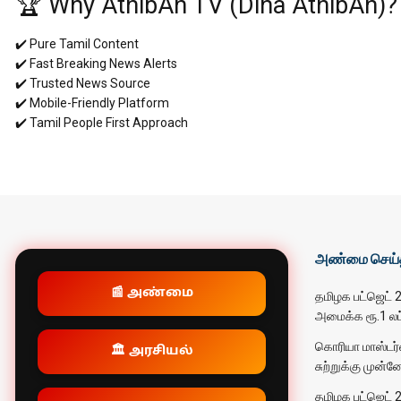
🏆 Why AthibAn TV (Dina AthibAn)?
✔️ Pure Tamil Content
✔️ Fast Breaking News Alerts
✔️ Trusted News Source
✔️ Mobile-Friendly Platform
✔️ Tamil People First Approach
அண்மை செய்
📰 அண்மை
தமிழக பட்ஜெட் 2
அமைக்க ரூ.1 லட்
கொரியா மாஸ்டர்ஸ
🏛️ அரசியல்
சுற்றுக்கு முன்ன
தமிழக பட்ஜெட் 