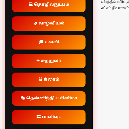
விபத்தில் உயிரிழ
💻 தொழில்நுட்பம்
லட்சம் நிவாரண
🌿 வாழ்வியல்
🎓 கல்வி
✈️ சுற்றுலா
🚨 க்ரைம்
🎭 தென்னிந்திய சினிமா
🎞️ பாலிவுட்