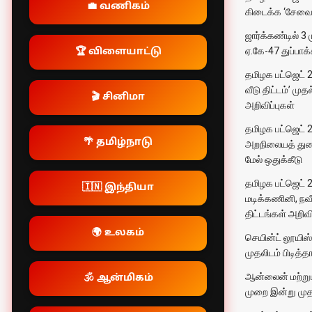
💼 வணிகம்
கிடைக்க ‘சேவை 
ஜார்க்கண்டில் 3
ஏ.கே-47 துப்பாக்
🏆 விளையாட்டு
தமிழக பட்ஜெட் 2
வீடு திட்டம்’ ம
🎬 சினிமா
அறிவிப்புகள்
தமிழக பட்ஜெட் 20
🌴 தமிழ்நாடு
அறநிலையத் துறை
மேல் ஒதுக்கீடு
தமிழக பட்ஜெட் 
🇮🇳 இந்தியா
மடிக்கணினி, நவீ
திட்டங்கள் அறிவிப
🌍 உலகம்
செயின்ட் லூயிஸ் 
முதலிடம் பிடித்த
ஆன்லைன் மற்றும
🕉️ ஆன்மிகம்
முறை இன்று முதல