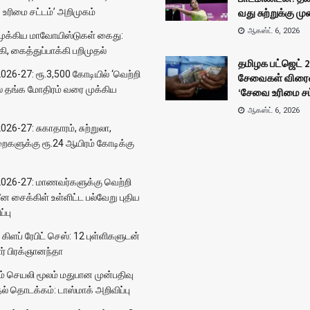
உரிமை சட்டம்’ அறிமுகம்
வது சுற்றுக்கு ம
ஆகஸ்ட் 6, 2026
 முக்கிய மாவோயிஸ்டுகள் கைது:
கி, கைத்துப்பாக்கி பறிமுதல்
தமிழக பட்ஜெட் 2
026-27: ரூ.3,500 கோடியில் ‘வெற்றி
சேவைகள் விரைவ
ுதல் தங்க மோதிரம் வரை முக்கிய
‘சேவை உரிமை சட
ஆகஸ்ட் 6, 2026
26-27: சுகாதாரம், சுற்றுலா,
களுக்கு ரூ.24 ஆயிரம் கோடிக்கு
2026-27: மாணவர்களுக்கு வெற்றி
ன சைக்கிள் உள்ளிட்ட பல்வேறு புதிய
்பு
கிளப் ரேபிட் செஸ்: 12 புள்ளிகளுடன்
ார் பிரக்ஞானந்தா
் செயலி மூலம் மதுபான முன்பதிவு
் தொடக்கம்: டாஸ்மாக் அறிவிப்பு