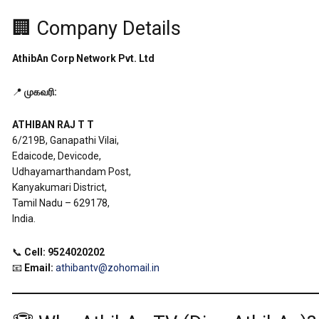
🏢 Company Details
AthibAn Corp Network Pvt. Ltd
📍
முகவரி:
ATHIBAN RAJ T T
6/219B, Ganapathi Vilai,
Edaicode, Devicode,
Udhayamarthandam Post,
Kanyakumari District,
Tamil Nadu – 629178,
India.
📞
Cell:
9524020202
📧
Email:
athibantv@zohomail.in