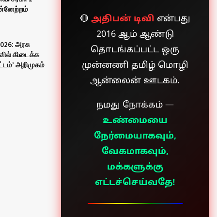
ுன்னேற்றம்
🔴
அதிபன் டிவி
என்பது
2016 ஆம் ஆண்டு
026: அரசு
தொடங்கப்பட்ட ஒரு
ில் கிடைக்க
்டம்’ அறிமுகம்
முன்னணி தமிழ் மொழி
ஆன்லைன் ஊடகம்.
நமது நோக்கம் —
உண்மையை
நேர்மையாகவும்,
வேகமாகவும்,
மக்களுக்கு
எட்டச்செய்வதே!