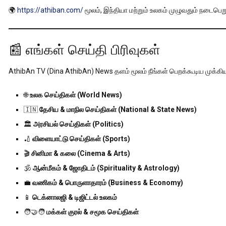
🌍
https://athiban.com/
மூலம், இந்தியா மற்றும் உலகம் முழுவதும் நடைபெ
📰 எங்கள் செய்தி பிரிவுகள்
AthibAn TV (Dina AthibAn) News தளம் மூலம் நீங்கள் பெறக்கூடிய முக்கி
🌐
உலக செய்திகள் (World News)
🇮🇳
தேசிய & மாநில செய்திகள் (National & State News)
🏛️
அரசியல் செய்திகள் (Politics)
🏏
விளையாட்டு செய்திகள் (Sports)
🎬
சினிமா & கலை (Cinema & Arts)
🕉️
ஆன்மீகம் & ஜோதிடம் (Spirituality & Astrology)
💼
வணிகம் & பொருளாதாரம் (Business & Economy)
📱
டெக்னாலஜி & டிஜிட்டல் உலகம்
🧑‍🤝‍🧑
மக்கள் குரல் & சமூக செய்திகள்