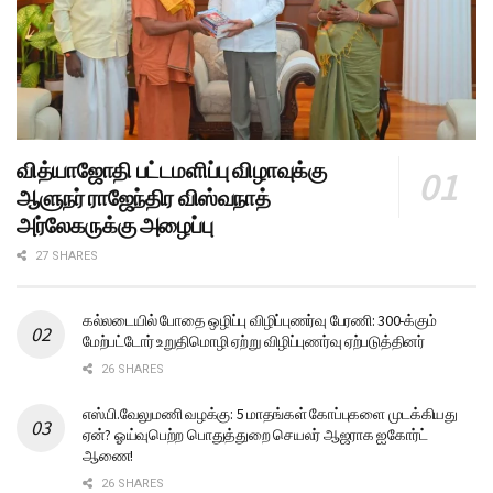
வித்யாஜோதி பட்டமளிப்பு விழாவுக்கு
ஆளுநர் ராஜேந்திர விஸ்வநாத்
அர்லேகருக்கு அழைப்பு
27 SHARES
கல்லடையில் போதை ஒழிப்பு விழிப்புணர்வு பேரணி: 300-க்கும்
மேற்பட்டோர் உறுதிமொழி ஏற்று விழிப்புணர்வு ஏற்படுத்தினர்
26 SHARES
எஸ்.பி.வேலுமணி வழக்கு: 5 மாதங்கள் கோப்புகளை முடக்கியது
ஏன்? ஓய்வுபெற்ற பொதுத்துறை செயலர் ஆஜராக ஐகோர்ட்
ஆணை!
26 SHARES