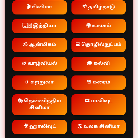
🎬 சினிமா
🌴 தமிழ்நாடு
🇮🇳 இந்தியா
🌍 உலகம்
🕉️ ஆன்மிகம்
💻 தொழில்நுட்பம்
🌿 வாழ்வியல்
🎓 கல்வி
✈️ சுற்றுலா
🚨 க்ரைம்
🎭 தென்னிந்திய
🎞️ பாலிவுட்
சினிமா
🎥 ஹாலிவுட்
🌎 உலக சினிமா