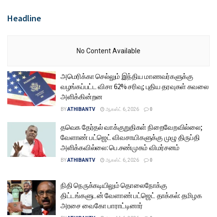
Headline
No Content Available
அமெரிக்கா செல்லும் இந்திய மாணவர்களுக்கு
வழங்கப்பட்ட விசா 62% சரிவு; புதிய தரவுகள் கவலை
அளிக்கின்றன
BY
ATHIBANTV
ஆகஸ்ட் 6, 2026
0
தவெக தேர்தல் வாக்குறுதிகள் நிறைவேறவில்லை;
வேளாண் பட்ஜெட் விவசாயிகளுக்கு முழு திருப்தி
அளிக்கவில்லை: பெ.சண்முகம் விமர்சனம்
BY
ATHIBANTV
ஆகஸ்ட் 6, 2026
0
நிதி நெருக்கடியிலும் தொலைநோக்கு
திட்டங்களுடன் வேளாண் பட்ஜெட் தாக்கல்: தமிழக
அரசை வைகோ பாராட்டினார்