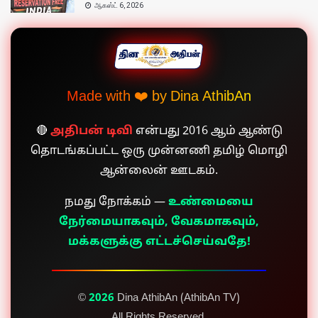
ஆகஸ்ட் 6, 2026
Made with ❤️ by Dina AthibAn
🔴
அதிபன் டிவி
என்பது 2016 ஆம் ஆண்டு
தொடங்கப்பட்ட ஒரு முன்னணி தமிழ் மொழி
ஆன்லைன் ஊடகம்.
நமது நோக்கம் —
உண்மையை
நேர்மையாகவும், வேகமாகவும்,
மக்களுக்கு எட்டச்செய்வதே!
©
2026
Dina AthibAn (AthibAn TV)
All Rights Reserved.