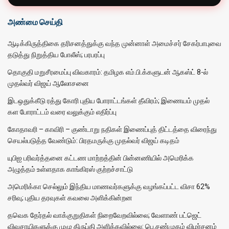
அண்மை செய்தி
ஆடிக்கிருத்திகை தரிசனத்துக்கு வந்த முன்னாள் அமைச்சர் சேகர்பாபுவை
தடுத்து நிறுத்திய போலீஸ்; பரபரப்பு
தொகுதி மறுசீரமைப்பு விவகாரம்: தமிழக எம்.பி.க்களுடன் ஆகஸ்ட் 8-ல்
முதல்வர் விஜய் ஆலோசனை
இடஒதுக்கீடு ரத்து கோரி புதிய போராட்டங்கள் தீவிரம்; இணையம் முதல்
கள போராட்டம் வரை வலுக்கும் எதிர்ப்பு
கோதாவரி – காவிரி – குண்டாறு நதிகள் இணைப்புத் திட்டத்தை விரைந்து
செயல்படுத்த வேண்டும்: பிரதமருக்கு முதல்வர் விஜய் கடிதம்
யுபிஐ பரிவர்த்தனை கட்டண மாற்றத்தின் பின்னணியில் அமெரிக்க
அழுத்தம் உள்ளதாக காங்கிரஸ் குற்றச்சாட்டு
அமெரிக்கா செல்லும் இந்திய மாணவர்களுக்கு வழங்கப்பட்ட விசா 62%
சரிவு; புதிய தரவுகள் கவலை அளிக்கின்றன
தவெக தேர்தல் வாக்குறுதிகள் நிறைவேறவில்லை; வேளாண் பட்ஜெட்
விவசாயிகளுக்கு முழு திருப்தி அளிக்கவில்லை: பெ.சண்முகம் விமர்சனம்