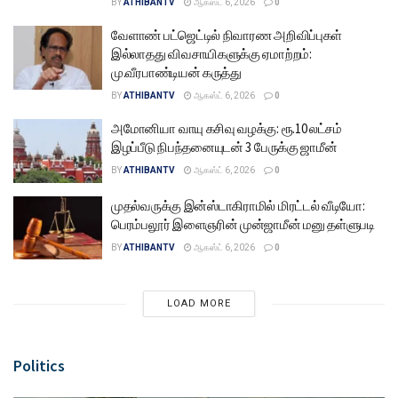
BY
ATHIBANTV
ஆகஸ்ட் 6, 2026
0
வேளாண் பட்ஜெட்டில் நிவாரண அறிவிப்புகள்
இல்லாதது விவசாயிகளுக்கு ஏமாற்றம்:
மு.வீரபாண்டியன் கருத்து
BY
ATHIBANTV
ஆகஸ்ட் 6, 2026
0
அமோனியா வாயு கசிவு வழக்கு: ரூ.10 லட்சம்
இழப்பீடு நிபந்தனையுடன் 3 பேருக்கு ஜாமீன்
BY
ATHIBANTV
ஆகஸ்ட் 6, 2026
0
முதல்வருக்கு இன்ஸ்டாகிராமில் மிரட்டல் வீடியோ:
பெரம்பலூர் இளைஞரின் முன்ஜாமீன் மனு தள்ளுபடி
BY
ATHIBANTV
ஆகஸ்ட் 6, 2026
0
LOAD MORE
Politics