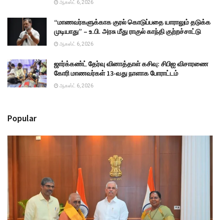
ஆகஸ்ட் 6, 2026
“மாணவர்களுக்காக குரல் கொடுப்பதை யாராலும் தடுக்க
முடியாது” – உ.பி. அரசு மீது ராகுல் காந்தி குற்றச்சாட்டு
ஆகஸ்ட் 6, 2026
ஜார்க்கண்ட் தேர்வு வினாத்தாள் கசிவு: சிபிஐ விசாரணை
கோரி மாணவர்கள் 13-வது நாளாக போராட்டம்
ஆகஸ்ட் 6, 2026
Popular