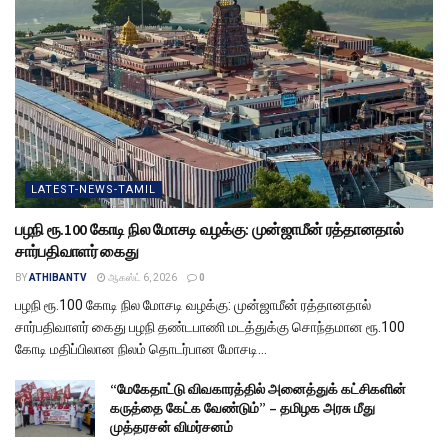
LATEST-NEWS-TAMIL
பழநி ரூ.100 கோடி நில மோசடி வழக்கு: முன்ஜாமீன் ரத்தானதால்
சார்பதிவாளர் கைது
BY
ATHIBANTV
ஆகஸ்ட் 6, 2026
0
பழநி ரூ.100 கோடி நில மோசடி வழக்கு: முன்ஜாமீன் ரத்தானதால்
சார்பதிவாளர் கைது பழநி தண்டபாணி மடத்துக்கு சொந்தமான ரூ.100
கோடி மதிப்பிலான நிலம் தொடர்பான மோசடி...
“மேகேதாட்டு விவகாரத்தில் அனைத்துக் கட்சிகளின்
கருத்தை கேட்க வேண்டும்” – தமிழக அரசு மீது
முத்தரசன் விமர்சனம்