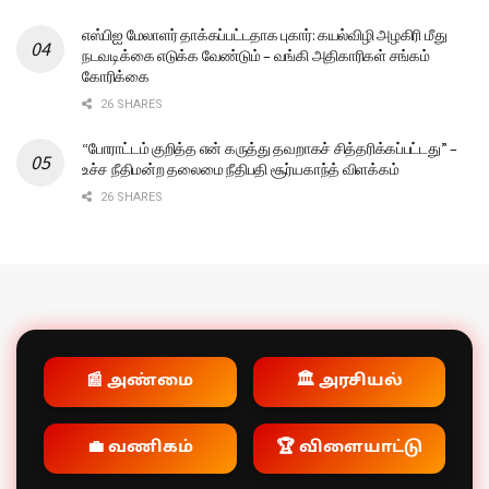
எஸ்பிஐ மேலாளர் தாக்கப்பட்டதாக புகார்: கயல்விழி அழகிரி மீது
நடவடிக்கை எடுக்க வேண்டும் – வங்கி அதிகாரிகள் சங்கம்
கோரிக்கை
26 SHARES
“போராட்டம் குறித்த என் கருத்து தவறாகச் சித்தரிக்கப்பட்டது” –
உச்ச நீதிமன்ற தலைமை நீதிபதி சூர்யகாந்த் விளக்கம்
26 SHARES
📰 அண்மை
🏛️ அரசியல்
💼 வணிகம்
🏆 விளையாட்டு