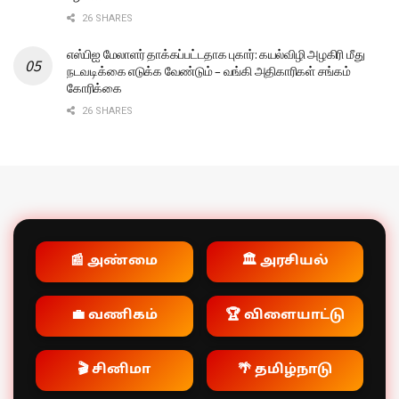
26 SHARES
எஸ்பிஐ மேலாளர் தாக்கப்பட்டதாக புகார்: கயல்விழி அழகிரி மீது
நடவடிக்கை எடுக்க வேண்டும் – வங்கி அதிகாரிகள் சங்கம்
கோரிக்கை
26 SHARES
📰 அண்மை
🏛️ அரசியல்
💼 வணிகம்
🏆 விளையாட்டு
🎬 சினிமா
🌴 தமிழ்நாடு