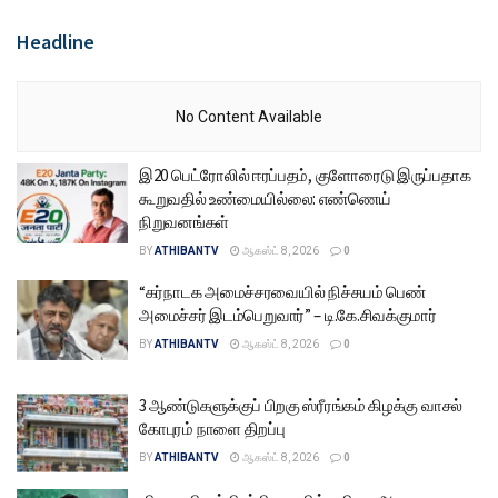
Headline
No Content Available
இ20 பெட்ரோலில் ஈரப்பதம், குளோரைடு இருப்பதாக
கூறுவதில் உண்மையில்லை: எண்ணெய்
நிறுவனங்கள்
BY
ATHIBANTV
ஆகஸ்ட் 8, 2026
0
“கர்நாடக அமைச்சரவையில் நிச்சயம் பெண்
அமைச்சர் இடம்பெறுவார்” – டி.கே.சிவக்குமார்
BY
ATHIBANTV
ஆகஸ்ட் 8, 2026
0
3 ஆண்டுகளுக்குப் பிறகு ஸ்ரீரங்கம் கிழக்கு வாசல்
கோபுரம் நாளை திறப்பு
BY
ATHIBANTV
ஆகஸ்ட் 8, 2026
0