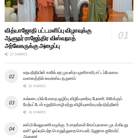
வித்யாஜோதி பட்டமளிப்பு விழாவுக்கு
ஆளுநர் ராஜேந்திர விஸ்வநாத்
அர்லேகருக்கு அழைப்பு
27 SHARES
உதயநிதியின் காரில் ஏற முயன்ற பழனிசாமி; சட்டப்பேரவை
வளாகத்தில் சுவாரஸ்ய தருணம்
26 SHARES
கல்லடையில் போதை ஒழிப்பு விழிப்புணர்வு பேரணி: 300-க்கும்
மேற்பட்டோர் உறுதிமொழி ஏற்று விழிப்புணர்வு ஏற்படுத்தினர்
26 SHARES
எஸ்.பி.வேலுமணி வழக்கு: 5 மாதங்கள் கோப்புகளை முடக்கியது
ஏன்? ஓய்வுபெற்ற பொதுத்துறை செயலர் ஆஜராக ஐகோர்ட்
ஆணை!