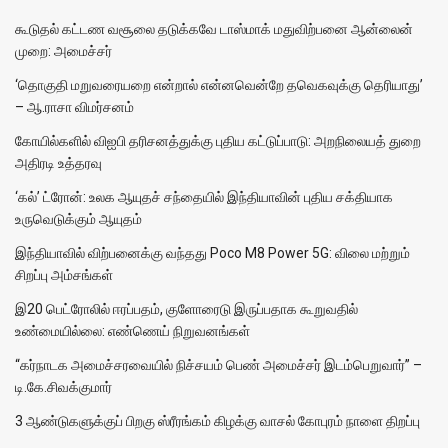
கூடுதல் கட்டண வசூலை தடுக்கவே டாஸ்மாக் மதுவிற்பனை ஆன்லைன்
முறை: அமைச்சர்
‘தொகுதி மறுவரையறை என்றால் என்னவென்றே தவெகவுக்கு தெரியாது’
– ஆ.ராசா விமர்சனம்
கோயில்களில் விஐபி தரிசனத்துக்கு புதிய கட்டுப்பாடு: அறநிலையத் துறை
அதிரடி உத்தரவு
‘கல்’ ட்ரோன்: உலக ஆயுதச் சந்தையில் இந்தியாவின் புதிய சக்தியாக
உருவெடுக்கும் ஆயுதம்
இந்தியாவில் விற்பனைக்கு வந்தது Poco M8 Power 5G: விலை மற்றும்
சிறப்பு அம்சங்கள்
இ20 பெட்ரோலில் ஈரப்பதம், குளோரைடு இருப்பதாக கூறுவதில்
உண்மையில்லை: எண்ணெய் நிறுவனங்கள்
“கர்நாடக அமைச்சரவையில் நிச்சயம் பெண் அமைச்சர் இடம்பெறுவார்” –
டி.கே.சிவக்குமார்
3 ஆண்டுகளுக்குப் பிறகு ஸ்ரீரங்கம் கிழக்கு வாசல் கோபுரம் நாளை திறப்பு