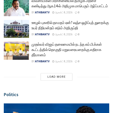
விவசாயிகள் பிரச்சினையில் தமிழக அரசை
கண்டித்து ஆக.14-ல் அதிமுக மாபெரும் ஆர்ப்பாட்டம்
BY
ATHIBANTV
ஆகஸ்ட் 8, 2026
0
ஊழல் புகாரில் தாமதம் ஏன்? லஞ்ச ஒழிப்புத் துறைக்கு
உயர் நீதிமன்றம் கடும் அதிருப்தி
BY
ATHIBANTV
ஆகஸ்ட் 8, 2026
0
முதல்வர் விஜய் தலைமையில் நடந்த எம்.பி.க்கள்
கூட்டத்தில் தொகுதி மறுவரையறைக்கு எதிராக
தீர்மானம்
BY
ATHIBANTV
ஆகஸ்ட் 8, 2026
0
LOAD MORE
Politics