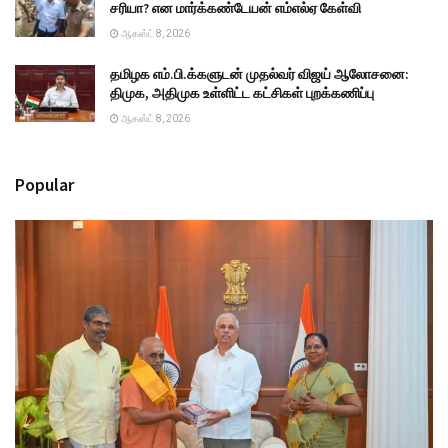
சரியா? என மார்க்கண்டேயன் எம்எல்ஏ கேள்வி
ஆகஸ்ட் 8, 2026
தமிழக எம்.பி.க்களுடன் முதல்வர் விஜய் ஆலோசனை:
திமுக, அதிமுக உள்ளிட்ட கட்சிகள் புறக்கணிப்பு
ஆகஸ்ட் 8, 2026
Popular