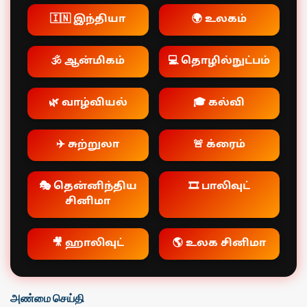
🇮🇳 இந்தியா
🌍 உலகம்
🕉️ ஆன்மிகம்
💻 தொழில்நுட்பம்
🌿 வாழ்வியல்
🎓 கல்வி
✈️ சுற்றுலா
🚨 க்ரைம்
🎭 தென்னிந்திய
🎞️ பாலிவுட்
சினிமா
🎥 ஹாலிவுட்
🌎 உலக சினிமா
அண்மை செய்தி