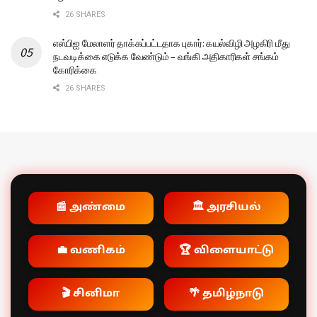
26 SHARES
எஸ்பிஐ மேலாளர் தாக்கப்பட்டதாக புகார்: கயல்விழி அழகிரி மீது
நடவடிக்கை எடுக்க வேண்டும் – வங்கி அதிகாரிகள் சங்கம்
கோரிக்கை
26 SHARES
📰 அண்மை
🏛️ அரசியல்
💼 வணிகம்
🏆 விளையாட்டு
🎬 சினிமா
🌴 தமிழ்நாடு