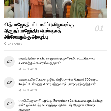
வித்யாஜோதி பட்டமளிப்பு விழாவுக்கு
ஆளுநர் ராஜேந்திர விஸ்வநாத்
அர்லேகருக்கு அழைப்பு
27 SHARES
உதயநிதியின் காரில் ஏற முயன்ற பழனிசாமி; சட்டப்பேரவை
வளாகத்தில் சுவாரஸ்ய தருணம்
26 SHARES
கல்லடையில் போதை ஒழிப்பு விழிப்புணர்வு பேரணி: 300-க்கும்
மேற்பட்டோர் உறுதிமொழி ஏற்று விழிப்புணர்வு ஏற்படுத்தினர்
26 SHARES
எஸ்.பி.வேலுமணி வழக்கு: 5 மாதங்கள் கோப்புகளை முடக்கியது
ஏன்? ஓய்வுபெற்ற பொதுத்துறை செயலர் ஆஜராக ஐகோர்ட்
ஆணை!