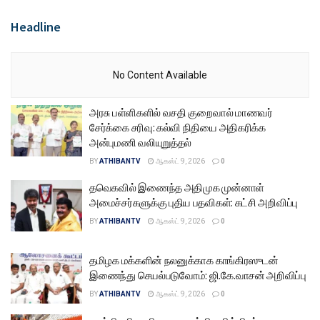
Headline
No Content Available
அரசு பள்ளிகளில் வசதி குறைவால் மாணவர்
சேர்க்கை சரிவு: கல்வி நிதியை அதிகரிக்க
அன்புமணி வலியுறுத்தல்
BY
ATHIBANTV
ஆகஸ்ட் 9, 2026
0
தவெகவில் இணைந்த அதிமுக முன்னாள்
அமைச்சர்களுக்கு புதிய பதவிகள்: கட்சி அறிவிப்பு
BY
ATHIBANTV
ஆகஸ்ட் 9, 2026
0
தமிழக மக்களின் நலனுக்காக காங்கிரஸுடன்
இணைந்து செயல்படுவோம்: ஜி.கே.வாசன் அறிவிப்பு
BY
ATHIBANTV
ஆகஸ்ட் 9, 2026
0