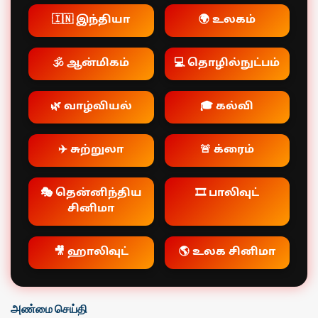
🇮🇳 இந்தியா
🌍 உலகம்
🕉️ ஆன்மிகம்
💻 தொழில்நுட்பம்
🌿 வாழ்வியல்
🎓 கல்வி
✈️ சுற்றுலா
🚨 க்ரைம்
🎭 தென்னிந்திய
🎞️ பாலிவுட்
சினிமா
🎥 ஹாலிவுட்
🌎 உலக சினிமா
அண்மை செய்தி