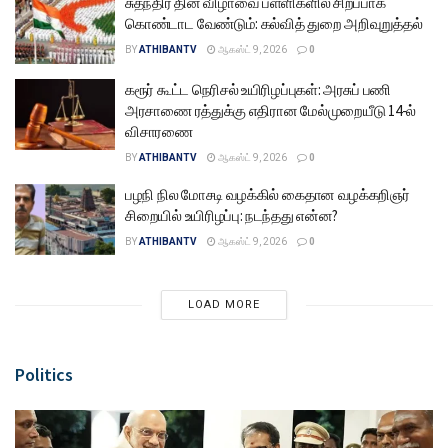
சுதந்திர தின விழாவை பள்ளிகளில் சிறப்பாக
கொண்டாட வேண்டும்: கல்வித் துறை அறிவுறுத்தல்
BY
ATHIBANTV
ஆகஸ்ட் 9, 2026
0
கரூர் கூட்ட நெரிசல் உயிரிழப்புகள்: அரசுப் பணி
அரசாணை ரத்துக்கு எதிரான மேல்முறையீடு 14-ல்
விசாரணை
BY
ATHIBANTV
ஆகஸ்ட் 9, 2026
0
பழநி நில மோசடி வழக்கில் கைதான வழக்கறிஞர்
சிறையில் உயிரிழப்பு: நடந்தது என்ன?
BY
ATHIBANTV
ஆகஸ்ட் 9, 2026
0
LOAD MORE
Politics