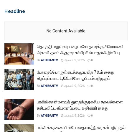
Headline
No Content Available
தொகுதி மறுவரையறை மசோதாவுக்கு சிரோமணி
அகாலி தளம் ஆதரவு: சுக்பீர் சிங் பாதல் அறிவிப்பு
BY
ATHIBANTV
ஆகஸ்ட் 9, 2026
0
போதைப்பொருள் கடத்த முயன்ற 7 பேர் கைது:
சிறப்புப் படை 1,031 கிலோ ஓபியம் பறிமுதல்
BY
ATHIBANTV
ஆகஸ்ட் 9, 2026
0
பாகிஸ்தான் உளவுத் துறைக்கு ரகசிய தகவல்களை
கசியவிட்ட விமானப்படை அதிகாரி கைது
BY
ATHIBANTV
ஆகஸ்ட் 9, 2026
0
பள்ளிக்கரணையில் போதை மாத்திரைகள் பறிமுதல்: