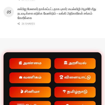
எஸ்பிஐ மேலாளர் தாக்கப்பட்டதாக புகார்: கயல்விழி அழகிரி மீது
நடவடிக்கை எடுக்க வேண்டும் – வங்கி அதிகாரிகள் சங்கம்
கோரிக்கை
26 SHARES
📰 அண்மை
🏛️ அரசியல்
💼 வணிகம்
🏆 விளையாட்டு
🎬 சினிமா
🌴 தமிழ்நாடு