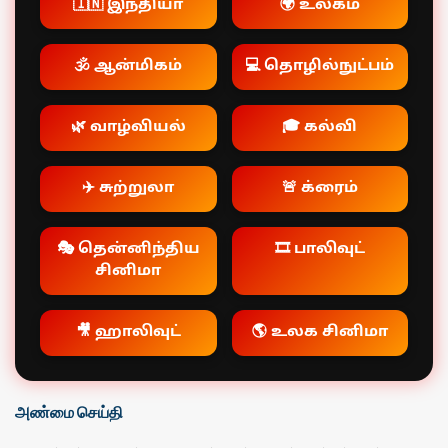
🇮🇳 இந்தியா
🌍 உலகம்
🕉️ ஆன்மிகம்
💻 தொழில்நுட்பம்
🌿 வாழ்வியல்
🎓 கல்வி
✈️ சுற்றுலா
🚨 க்ரைம்
🎭 தென்னிந்திய
🎞️ பாலிவுட்
சினிமா
🎥 ஹாலிவுட்
🌎 உலக சினிமா
அண்மை செய்தி