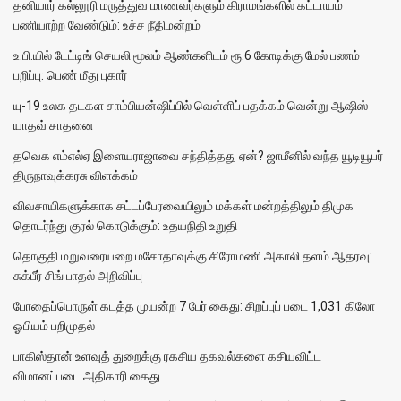
தனியார் கல்லூரி மருத்துவ மாணவர்களும் கிராமங்களில் கட்டாயம்
பணியாற்ற வேண்டும்: உச்ச நீதிமன்றம்
உ.பி.யில் டேட்டிங் செயலி மூலம் ஆண்களிடம் ரூ.6 கோடிக்கு மேல் பணம்
பறிப்பு: பெண் மீது புகார்
யு-19 உலக தடகள சாம்பியன்ஷிப்பில் வெள்ளிப் பதக்கம் வென்று ஆஷிஸ்
யாதவ் சாதனை
தவெக எம்எல்ஏ இளையராஜாவை சந்தித்தது ஏன்? ஜாமீனில் வந்த யூடியூபர்
திருநாவுக்கரசு விளக்கம்
விவசாயிகளுக்காக சட்டப்பேரவையிலும் மக்கள் மன்றத்திலும் திமுக
தொடர்ந்து குரல் கொடுக்கும்: உதயநிதி உறுதி
தொகுதி மறுவரையறை மசோதாவுக்கு சிரோமணி அகாலி தளம் ஆதரவு:
சுக்பீர் சிங் பாதல் அறிவிப்பு
போதைப்பொருள் கடத்த முயன்ற 7 பேர் கைது: சிறப்புப் படை 1,031 கிலோ
ஓபியம் பறிமுதல்
பாகிஸ்தான் உளவுத் துறைக்கு ரகசிய தகவல்களை கசியவிட்ட
விமானப்படை அதிகாரி கைது