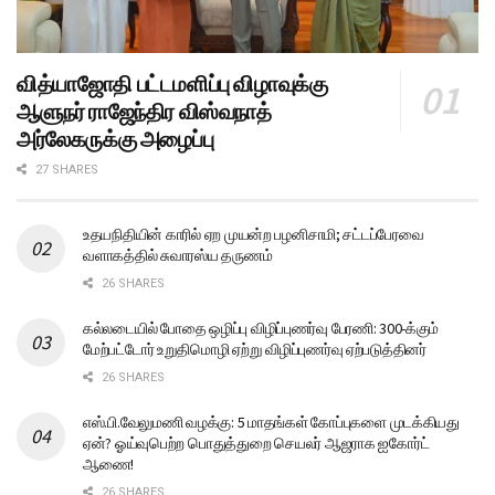
வித்யாஜோதி பட்டமளிப்பு விழாவுக்கு
ஆளுநர் ராஜேந்திர விஸ்வநாத்
அர்லேகருக்கு அழைப்பு
27 SHARES
உதயநிதியின் காரில் ஏற முயன்ற பழனிசாமி; சட்டப்பேரவை
வளாகத்தில் சுவாரஸ்ய தருணம்
26 SHARES
கல்லடையில் போதை ஒழிப்பு விழிப்புணர்வு பேரணி: 300-க்கும்
மேற்பட்டோர் உறுதிமொழி ஏற்று விழிப்புணர்வு ஏற்படுத்தினர்
26 SHARES
எஸ்.பி.வேலுமணி வழக்கு: 5 மாதங்கள் கோப்புகளை முடக்கியது
ஏன்? ஓய்வுபெற்ற பொதுத்துறை செயலர் ஆஜராக ஐகோர்ட்
ஆணை!
26 SHARES