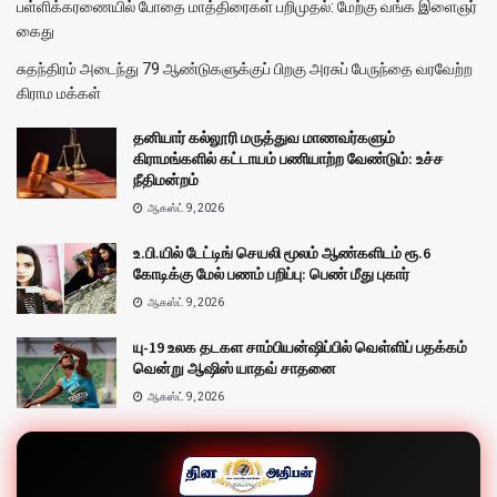
பள்ளிக்கரணையில் போதை மாத்திரைகள் பறிமுதல்: மேற்கு வங்க இளைஞர்
கைது
சுதந்திரம் அடைந்து 79 ஆண்டுகளுக்குப் பிறகு அரசுப் பேருந்தை வரவேற்ற
கிராம மக்கள்
தனியார் கல்லூரி மருத்துவ மாணவர்களும்
கிராமங்களில் கட்டாயம் பணியாற்ற வேண்டும்: உச்ச
நீதிமன்றம்
ஆகஸ்ட் 9, 2026
உ.பி.யில் டேட்டிங் செயலி மூலம் ஆண்களிடம் ரூ.6
கோடிக்கு மேல் பணம் பறிப்பு: பெண் மீது புகார்
ஆகஸ்ட் 9, 2026
யு-19 உலக தடகள சாம்பியன்ஷிப்பில் வெள்ளிப் பதக்கம்
வென்று ஆஷிஸ் யாதவ் சாதனை
ஆகஸ்ட் 9, 2026