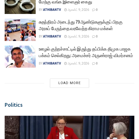
மேற்கு வங்க இளைஞர் கைது
BY
ATHIBANTV
ஆகஸ்ட் 9, 2026
0
சுதந்திரம் அடைந்து 79 ஆண்டுகளுக்குப் பிறகு
அரசுப் பேருந்தை வரவேற்ற கிராம மக்கள்
BY
ATHIBANTV
ஆகஸ்ட் 9, 2026
0
ஊழல் குற்றச்சாட்டில் இருந்து தப்பிக்க திமுக பாஜக
பக்கம் செல்கிறது: அமைச்சர் அருண்ராஜ் விமர்சனம்
BY
ATHIBANTV
ஆகஸ்ட் 9, 2026
0
LOAD MORE
Politics