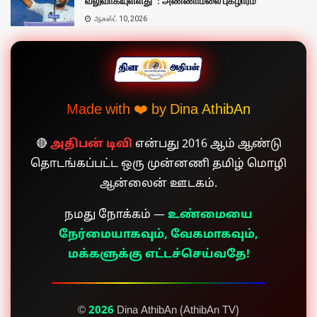
வலுவாகியுள்ளது”: அண்ணாமலை புகழாரம்
ஆகஸ்ட் 10, 2026
Made with ❤️ by Dina AthibAn
🔴
அதிபன் டிவி
என்பது 2016 ஆம் ஆண்டு
தொடங்கப்பட்ட ஒரு முன்னணி தமிழ் மொழி
ஆன்லைன் ஊடகம்.
நமது நோக்கம் —
உண்மையை
நேர்மையாகவும், வேகமாகவும்,
மக்களுக்கு எட்டச்செய்வதே!
©
2026
Dina AthibAn (AthibAn TV)