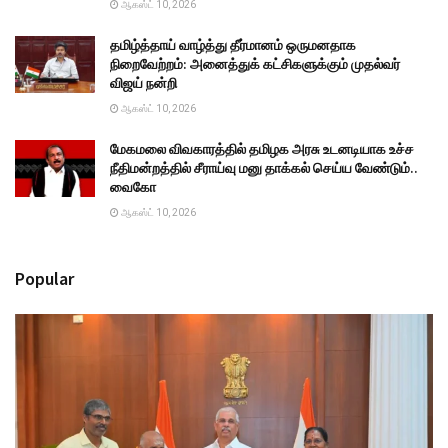
ஆகஸ்ட் 10, 2026
தமிழ்த்தாய் வாழ்த்து தீர்மானம் ஒருமனதாக
நிறைவேற்றம்: அனைத்துக் கட்சிகளுக்கும் முதல்வர்
விஜய் நன்றி
ஆகஸ்ட் 10, 2026
மேகமலை விவகாரத்தில் தமிழக அரசு உடனடியாக உச்ச
நீதிமன்றத்தில் சீராய்வு மனு தாக்கல் செய்ய வேண்டும்..
வைகோ
ஆகஸ்ட் 10, 2026
Popular