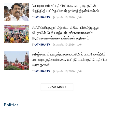
“சபாநாயகர் சட்டத்தின் காவலரா, மதத்தின்
பிரதிநிதியா?”: நயினார் நாகேந்திரன் கேள்வி
BY
ATHIBANTV
ஆகஸ்ட் 10, 2026
0
ஸ்ரீவில்லிபுத்தூர் ஆண்டாள் கோயில் ஆடிப்பூர
விழாவில் பெரியாழ்வார் மங்களாசாசனம்:
ஆயிரக்கணக்கான பக்தர்கள் தரிசனம்
BY
ATHIBANTV
ஆகஸ்ட் 10, 2026
0
தமிழ்த்தாய் வாழ்த்தை கடைசியில் பாட வேண்டும்
என வற்புறுத்தவில்லை: உயர் நீதிமன்றத்தில் மத்திய
அரசு தகவல்
BY
ATHIBANTV
ஆகஸ்ட் 10, 2026
0
LOAD MORE
Politics