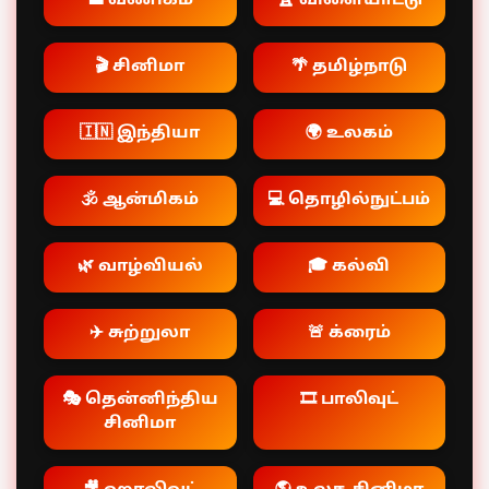
💼 வணிகம்
🏆 விளையாட்டு
🎬 சினிமா
🌴 தமிழ்நாடு
🇮🇳 இந்தியா
🌍 உலகம்
🕉️ ஆன்மிகம்
💻 தொழில்நுட்பம்
🌿 வாழ்வியல்
🎓 கல்வி
✈️ சுற்றுலா
🚨 க்ரைம்
🎭 தென்னிந்திய
🎞️ பாலிவுட்
சினிமா