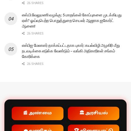
26 SHARES
எஸ்.பி.வேலுமணி வழக்கு: 5 மாதங்கள் கோப்புகளை முடக்கியது
ஏன்? ஓய்வுபெற்ற பொதுத்துறை செயலர் ஆஜராக ஐகோர்ட்
ஆணை!
26 SHARES
எஸ்பிஐ மேலாளர் தாக்கப்பட்டதாக புகார்: கயல்விழி அழகிரி மீது
நடவடிக்கை எடுக்க வேண்டும் – வங்கி அதிகாரிகள் சங்கம்
கோரிக்கை
26 SHARES
📰 அண்மை
🏛️ அரசியல்