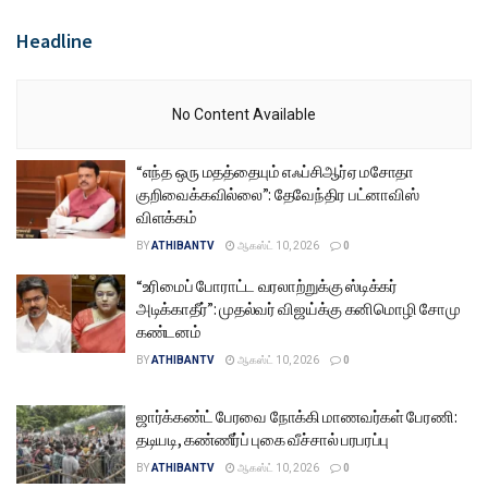
Headline
No Content Available
“எந்த ஒரு மதத்தையும் எஃப்சிஆர்ஏ மசோதா
குறிவைக்கவில்லை”: தேவேந்திர பட்னாவிஸ்
விளக்கம்
BY
ATHIBANTV
ஆகஸ்ட் 10, 2026
0
“உரிமைப் போராட்ட வரலாற்றுக்கு ஸ்டிக்கர்
அடிக்காதீர்”: முதல்வர் விஜய்க்கு கனிமொழி சோமு
கண்டனம்
BY
ATHIBANTV
ஆகஸ்ட் 10, 2026
0
ஜார்க்கண்ட் பேரவை நோக்கி மாணவர்கள் பேரணி:
தடியடி, கண்ணீர்ப் புகை வீச்சால் பரபரப்பு
BY
ATHIBANTV
ஆகஸ்ட் 10, 2026
0