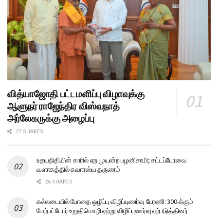
வித்யாஜோதி பட்டமளிப்பு விழாவுக்கு
ஆளுநர் ராஜேந்திர விஸ்வநாத்
அர்லேகருக்கு அழைப்பு
27 SHARES
உதயநிதியின் காரில் ஏற முயன்ற பழனிசாமி; சட்டப்பேரவை
வளாகத்தில் சுவாரஸ்ய தருணம்
26 SHARES
கல்லடையில் போதை ஒழிப்பு விழிப்புணர்வு பேரணி: 300-க்கும்
மேற்பட்டோர் உறுதிமொழி ஏற்று விழிப்புணர்வு ஏற்படுத்தினர்