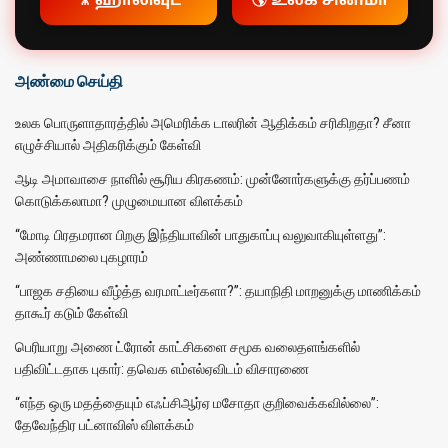
🎥 ஹாலிவுட்
🌎 உலக சினிமா
அண்மை செய்தி
உலக பொருளாதாரத்தில் அமெரிக்க டாலரின் ஆதிக்கம் சரிகிறதா? சீனா
எழுச்சியால் அதிகரிக்கும் கேள்வி
ஆடி அமாவாசை நாளில் சூரிய கிரகணம்: முன்னோர்களுக்கு தர்ப்பணம்
கொடுக்கலாமா? முழுமையான விளக்கம்
“மோடி பிரதமரான பிறகு இந்தியாவின் பாதுகாப்பு வலுவாகியுள்ளது”:
அண்ணாமலை புகழாரம்
“பாஜக சதியை வீழ்த்த வரமாட்டீர்களா?”: தயாநிதி மாறனுக்கு மாணிக்கம்
தாகூர் கடும் கேள்வி
பெரியாறு அணை ட்ரோன் காட்சிகளை சமூக வலைதளங்களில்
பதிவிட்டதாக புகார்: தவெக எம்எல்ஏவிடம் விசாரணை
“எந்த ஒரு மதத்தையும் எஃப்சிஆர்ஏ மசோதா குறிவைக்கவில்லை”:
தேவேந்திர பட்னாவிஸ் விளக்கம்