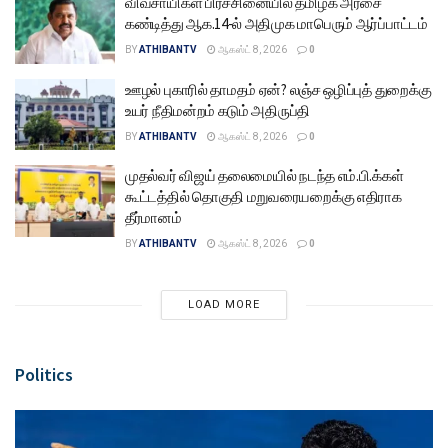
விவசாயிகள் பிரச்சினையில் தமிழக அரசை
கண்டித்து ஆக.14-ல் அதிமுக மாபெரும் ஆர்ப்பாட்டம்
BY
ATHIBANTV
ஆகஸ்ட் 8, 2026
0
ஊழல் புகாரில் தாமதம் ஏன்? லஞ்ச ஒழிப்புத் துறைக்கு
உயர் நீதிமன்றம் கடும் அதிருப்தி
BY
ATHIBANTV
ஆகஸ்ட் 8, 2026
0
முதல்வர் விஜய் தலைமையில் நடந்த எம்.பி.க்கள்
கூட்டத்தில் தொகுதி மறுவரையறைக்கு எதிராக
தீர்மானம்
BY
ATHIBANTV
ஆகஸ்ட் 8, 2026
0
LOAD MORE
Politics