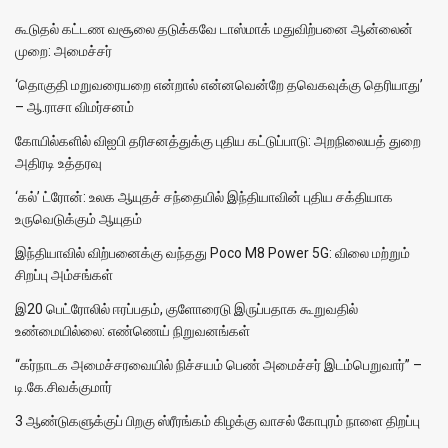
கூடுதல் கட்டண வசூலை தடுக்கவே டாஸ்மாக் மதுவிற்பனை ஆன்லைன்
முறை: அமைச்சர்
‘தொகுதி மறுவரையறை என்றால் என்னவென்றே தவெகவுக்கு தெரியாது’
– ஆ.ராசா விமர்சனம்
கோயில்களில் விஐபி தரிசனத்துக்கு புதிய கட்டுப்பாடு: அறநிலையத் துறை
அதிரடி உத்தரவு
‘கல்’ ட்ரோன்: உலக ஆயுதச் சந்தையில் இந்தியாவின் புதிய சக்தியாக
உருவெடுக்கும் ஆயுதம்
இந்தியாவில் விற்பனைக்கு வந்தது Poco M8 Power 5G: விலை மற்றும்
சிறப்பு அம்சங்கள்
இ20 பெட்ரோலில் ஈரப்பதம், குளோரைடு இருப்பதாக கூறுவதில்
உண்மையில்லை: எண்ணெய் நிறுவனங்கள்
“கர்நாடக அமைச்சரவையில் நிச்சயம் பெண் அமைச்சர் இடம்பெறுவார்” –
டி.கே.சிவக்குமார்
3 ஆண்டுகளுக்குப் பிறகு ஸ்ரீரங்கம் கிழக்கு வாசல் கோபுரம் நாளை திறப்பு