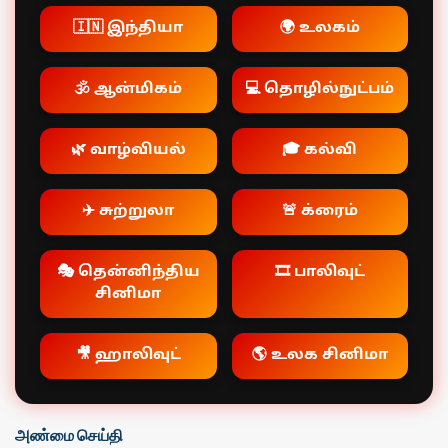
🇮🇳 இந்தியா
🌍 உலகம்
🕉️ ஆன்மிகம்
💻 தொழில்நுட்பம்
🌿 வாழ்வியல்
🎓 கல்வி
✈️ சுற்றுலா
🚨 க்ரைம்
🎭 தென்னிந்திய
🎞️ பாலிவுட்
சினிமா
🎥 ஹாலிவுட்
🌎 உலக சினிமா
அண்மை செய்தி