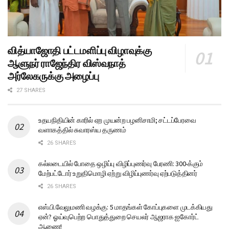
வித்யாஜோதி பட்டமளிப்பு விழாவுக்கு
ஆளுநர் ராஜேந்திர விஸ்வநாத்
அர்லேகருக்கு அழைப்பு
27 SHARES
உதயநிதியின் காரில் ஏற முயன்ற பழனிசாமி; சட்டப்பேரவை
வளாகத்தில் சுவாரஸ்ய தருணம்
26 SHARES
கல்லடையில் போதை ஒழிப்பு விழிப்புணர்வு பேரணி: 300-க்கும்
மேற்பட்டோர் உறுதிமொழி ஏற்று விழிப்புணர்வு ஏற்படுத்தினர்
26 SHARES
எஸ்.பி.வேலுமணி வழக்கு: 5 மாதங்கள் கோப்புகளை முடக்கியது
ஏன்? ஓய்வுபெற்ற பொதுத்துறை செயலர் ஆஜராக ஐகோர்ட்
ஆணை!