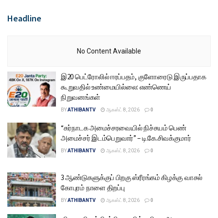
Headline
No Content Available
இ20 பெட்ரோலில் ஈரப்பதம், குளோரைடு இருப்பதாக
கூறுவதில் உண்மையில்லை: எண்ணெய்
நிறுவனங்கள்
BY
ATHIBANTV
ஆகஸ்ட் 8, 2026
0
“கர்நாடக அமைச்சரவையில் நிச்சயம் பெண்
அமைச்சர் இடம்பெறுவார்” – டி.கே.சிவக்குமார்
BY
ATHIBANTV
ஆகஸ்ட் 8, 2026
0
3 ஆண்டுகளுக்குப் பிறகு ஸ்ரீரங்கம் கிழக்கு வாசல்
கோபுரம் நாளை திறப்பு
BY
ATHIBANTV
ஆகஸ்ட் 8, 2026
0