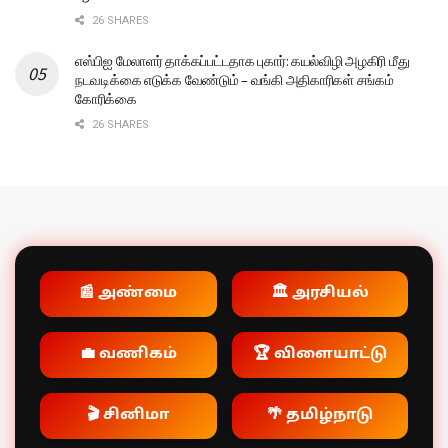
26 SHARES
எஸ்பிஐ மேலாளர் தாக்கப்பட்டதாக புகார்: கயல்விழி அழகிரி மீது
நடவடிக்கை எடுக்க வேண்டும் – வங்கி அதிகாரிகள் சங்கம்
கோரிக்கை
26 SHARES
📰 அண்மை
🏛️ அரசியல்
💼 வணிகம்
🏆 விளையாட்டு
🎬 சினிமா
🌴 தமிழ்நாடு