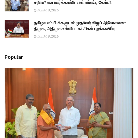
சரியா? என மார்க்கண்டேயன் எம்எல்ஏ கேள்வி
ஆகஸ்ட் 8, 2026
தமிழக எம்.பி.க்களுடன் முதல்வர் விஜய் ஆலோசனை:
திமுக, அதிமுக உள்ளிட்ட கட்சிகள் புறக்கணிப்பு
ஆகஸ்ட் 8, 2026
Popular