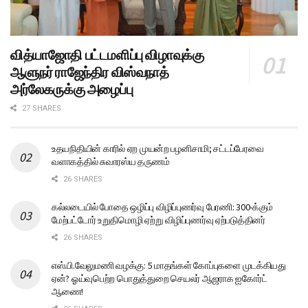
வித்யாஜோதி பட்டமளிப்பு விழாவுக்கு
ஆளுநர் ராஜேந்திர விஸ்வநாத்
அர்லேகருக்கு அழைப்பு
27 SHARES
உதயநிதியின் காரில் ஏற முயன்ற பழனிசாமி; சட்டப்பேரவை
வளாகத்தில் சுவாரஸ்ய தருணம்
26 SHARES
கல்லடையில் போதை ஒழிப்பு விழிப்புணர்வு பேரணி: 300-க்கும்
மேற்பட்டோர் உறுதிமொழி ஏற்று விழிப்புணர்வு ஏற்படுத்தினர்
26 SHARES
எஸ்.பி.வேலுமணி வழக்கு: 5 மாதங்கள் கோப்புகளை முடக்கியது
ஏன்? ஓய்வுபெற்ற பொதுத்துறை செயலர் ஆஜராக ஐகோர்ட்
ஆணை!