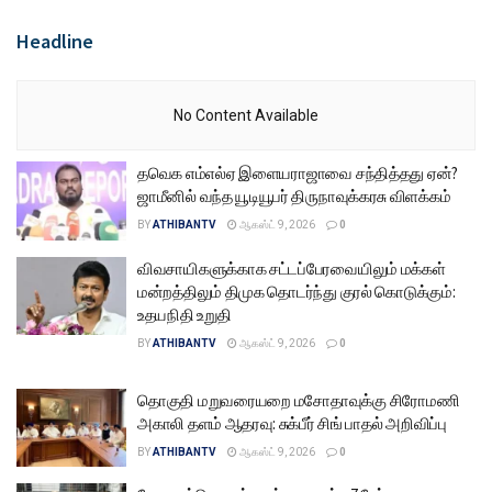
Headline
No Content Available
தவெக எம்எல்ஏ இளையராஜாவை சந்தித்தது ஏன்?
ஜாமீனில் வந்த யூடியூபர் திருநாவுக்கரசு விளக்கம்
BY
ATHIBANTV
ஆகஸ்ட் 9, 2026
0
விவசாயிகளுக்காக சட்டப்பேரவையிலும் மக்கள்
மன்றத்திலும் திமுக தொடர்ந்து குரல் கொடுக்கும்:
உதயநிதி உறுதி
BY
ATHIBANTV
ஆகஸ்ட் 9, 2026
0
தொகுதி மறுவரையறை மசோதாவுக்கு சிரோமணி
அகாலி தளம் ஆதரவு: சுக்பீர் சிங் பாதல் அறிவிப்பு
BY
ATHIBANTV
ஆகஸ்ட் 9, 2026
0