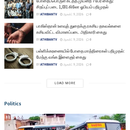
போதைப்பொருள் கடத்த முயன்ற 7 பேர் கைது:
சிறப்புப் படை 1,031 கிலோ ஓபியம் பறிமுதல்
BY
ATHIBANTV
ஆகஸ்ட் 9, 2026
0
பாகிஸ்தான் உளவுத் துறைக்கு ரகசிய தகவல்களை
கசியவிட்ட விமானப்படை அதிகாரி கைது
BY
ATHIBANTV
ஆகஸ்ட் 9, 2026
0
பள்ளிக்கரணையில் போதை மாத்திரைகள் பறிமுதல்:
மேற்கு வங்க இளைஞர் கைது
BY
ATHIBANTV
ஆகஸ்ட் 9, 2026
0
LOAD MORE
Politics