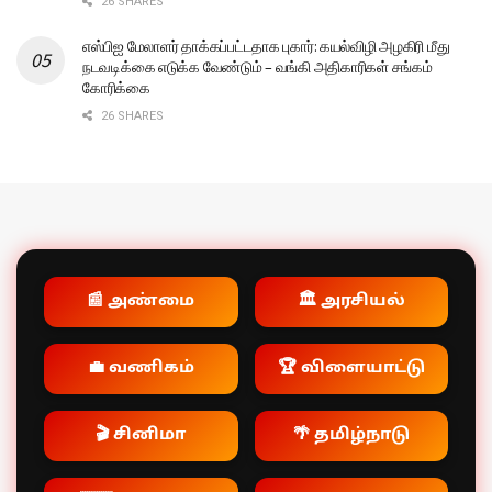
26 SHARES
எஸ்பிஐ மேலாளர் தாக்கப்பட்டதாக புகார்: கயல்விழி அழகிரி மீது
நடவடிக்கை எடுக்க வேண்டும் – வங்கி அதிகாரிகள் சங்கம்
கோரிக்கை
26 SHARES
📰 அண்மை
🏛️ அரசியல்
💼 வணிகம்
🏆 விளையாட்டு
🎬 சினிமா
🌴 தமிழ்நாடு