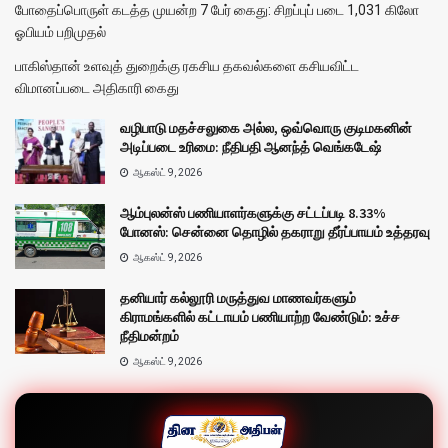
போதைப்பொருள் கடத்த முயன்ற 7 பேர் கைது: சிறப்புப் படை 1,031 கிலோ
ஓபியம் பறிமுதல்
பாகிஸ்தான் உளவுத் துறைக்கு ரகசிய தகவல்களை கசியவிட்ட
விமானப்படை அதிகாரி கைது
வழிபாடு மதச்சலுகை அல்ல, ஒவ்வொரு குடிமகனின்
அடிப்படை உரிமை: நீதிபதி ஆனந்த் வெங்கடேஷ்
ஆகஸ்ட் 9, 2026
ஆம்புலன்ஸ் பணியாளர்களுக்கு சட்டப்படி 8.33%
போனஸ்: சென்னை தொழில் தகராறு தீர்ப்பாயம் உத்தரவு
ஆகஸ்ட் 9, 2026
தனியார் கல்லூரி மருத்துவ மாணவர்களும்
கிராமங்களில் கட்டாயம் பணியாற்ற வேண்டும்: உச்ச
நீதிமன்றம்
ஆகஸ்ட் 9, 2026