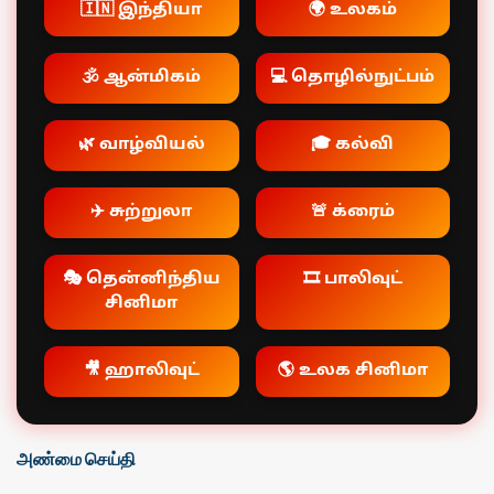
🇮🇳 இந்தியா
🌍 உலகம்
🕉️ ஆன்மிகம்
💻 தொழில்நுட்பம்
🌿 வாழ்வியல்
🎓 கல்வி
✈️ சுற்றுலா
🚨 க்ரைம்
🎭 தென்னிந்திய
🎞️ பாலிவுட்
சினிமா
🎥 ஹாலிவுட்
🌎 உலக சினிமா
அண்மை செய்தி