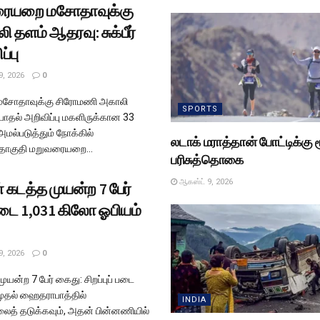
ையறை மசோதாவுக்கு
தளம் ஆதரவு: சுக்பீர்
ப்பு
9, 2026
0
சோதாவுக்கு சிரோமணி அகாலி
SPORTS
் பாதல் அறிவிப்பு மகளிருக்கான 33
மல்படுத்தும் நோக்கில்
லடாக் மராத்தான் போட்டிக்கு 
தொகுதி மறுவரையறை...
பரிசுத்தொகை
ஆகஸ்ட் 9, 2026
கடத்த முயன்ற 7 பேர்
 படை 1,031 கிலோ ஓபியம்
9, 2026
0
ன்ற 7 பேர் கைது: சிறப்புப் படை
முதல் ஹைதராபாத்தில்
INDIA
த் தடுக்கவும், அதன் பின்னணியில்