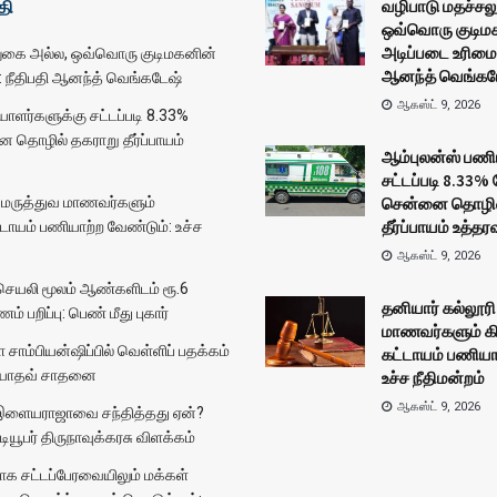
தி
வழிபாடு மதச்சல
ஒவ்வொரு குடிம
அடிப்படை உரிமை:
லுகை அல்ல, ஒவ்வொரு குடிமகனின்
ஆனந்த் வெங்கட
: நீதிபதி ஆனந்த் வெங்கடேஷ்
ஆகஸ்ட் 9, 2026
ாளர்களுக்கு சட்டப்படி 8.33%
தொழில் தகராறு தீர்ப்பாயம்
ஆம்புலன்ஸ் பணி
சட்டப்படி 8.33
ி மருத்துவ மாணவர்களும்
சென்னை தொழில
தீர்ப்பாயம் உத்தர
்டாயம் பணியாற்ற வேண்டும்: உச்ச
ஆகஸ்ட் 9, 2026
ங் செயலி மூலம் ஆண்களிடம் ரூ.6
தனியார் கல்லூரி
் பறிப்பு: பெண் மீது புகார்
மாணவர்களும் கி
சாம்பியன்ஷிப்பில் வெள்ளிப் பதக்கம்
கட்டாயம் பணியா
 யாதவ் சாதனை
உச்ச நீதிமன்றம்
ஆகஸ்ட் 9, 2026
இளையராஜாவை சந்தித்தது ஏன்?
டியூபர் திருநாவுக்கரசு விளக்கம்
க சட்டப்பேரவையிலும் மக்கள்