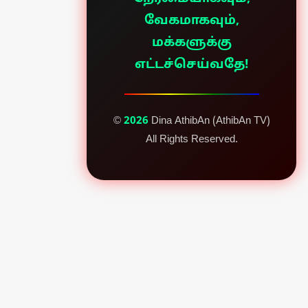
வேகமாகவும்,
மக்களுக்கு
எட்டச்செய்வதே!
©
2026
Dina AthibAn (AthibAn TV)
All Rights Reserved.