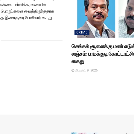
ென்னை பள்ளிக்கரணையில்
 பொருட்களை வைத்திருந்ததாக
்ந்த இளைஞரை போலீஸார் கைது...
CRIME
செங்கல் சூளைக்கு மண் எடுக்
லஞ்சம்: பரமக்குடி கோட்டாட்சிய
கைது
ஆகஸ்ட் 9, 2026