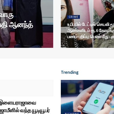
வொரு
CRIME
பதி ஆனந்த்
உ.பி.யில் டேட்டிங் செயலி ம
ஆண்களிடம் ரூ.6 கோடிக்க
பணம் பறிப்பு: பெண் மீது புக
Trending
ஏ இளையராஜாவை
ஜாமீனில் வந்த யூடியூபர்