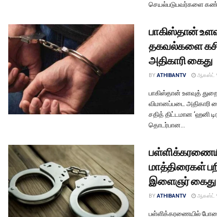
செயல்படுபவர்களை கண்டற
பாகிஸ்தான் உளவ
தகவல்களை கசி
அதிகாரி கைது
BY
ATHIBANTV
ஆகஸ்ட் 
பாகிஸ்தான் உளவுத் து
விமானப்படை அதிகாரி கை
சதித் திட்டமான ‘ஹனி டிரா
தொடர்பான...
பள்ளிக்கரணை
மாத்திரைகள் பற
இளைஞர் கைது
BY
ATHIBANTV
ஆகஸ்ட் 
பள்ளிக்கரணையில் போதை 