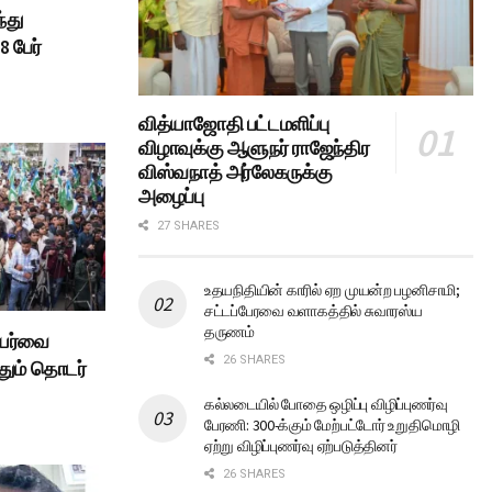
்து
8 பேர்
வித்யாஜோதி பட்டமளிப்பு
விழாவுக்கு ஆளுநர் ராஜேந்திர
விஸ்வநாத் அர்லேகருக்கு
அழைப்பு
27 SHARES
உதயநிதியின் காரில் ஏற முயன்ற பழனிசாமி;
சட்டப்பேரவை வளாகத்தில் சுவாரஸ்ய
தருணம்
யர்வை
26 SHARES
தும் தொடர்
கல்லடையில் போதை ஒழிப்பு விழிப்புணர்வு
பேரணி: 300-க்கும் மேற்பட்டோர் உறுதிமொழி
ஏற்று விழிப்புணர்வு ஏற்படுத்தினர்
26 SHARES