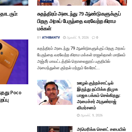
INDIA
ொடரும்:
சுதந்திரம் அடைந்து 79 ஆண்டுகளுக்குப்
பிறகு அரசுப் பேருந்தை வரவேற்ற கிராம
மக்கள்
BY
ATHIBANTV
ஆகஸ்ட் 9, 2026
0
சுதந்திரம் அடைந்து 79 ஆண்டுகளுக்குப் பிறகு அரசுப்
பேருந்தை வரவேற்ற கிராம மக்கள் ராஜஸ்தான் மாநிலம்
அஜ்மீர் மாவட்டத்தில் தொலைதூரப் பகுதியில்
அமைந்துள்ள குர்தல் மற்றும் கேரோட்...
ஊழல் குற்றச்சாட்டில்
இருந்து தப்பிக்க திமுக
ந்தது Poco
பாஜக பக்கம் செல்கிறது:
றப்பு
அமைச்சர் அருண்ராஜ்
விமர்சனம்
ஆகஸ்ட் 9, 2026
அமெரிக்க செனட் சபையில்