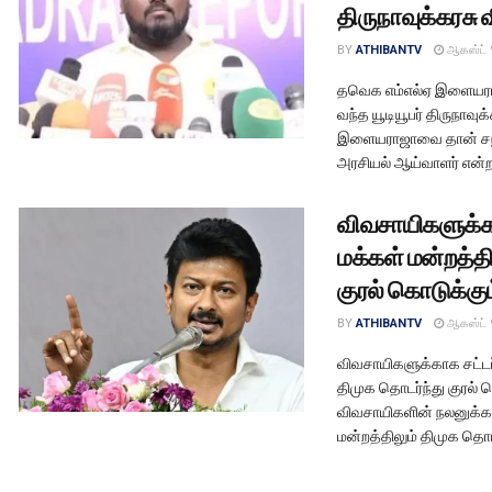
திருநாவுக்கரசு 
BY
ATHIBANTV
ஆகஸ்ட் 
தவெக எம்எல்ஏ இளையராஜ
வந்த யூடியூபர் திருநாவு
இளையராஜாவை தான் சந்த
அரசியல் ஆய்வாளர் என்ற.
விவசாயிகளுக்க
மக்கள் மன்றத்தி
குரல் கொடுக்கும
BY
ATHIBANTV
ஆகஸ்ட் 
விவசாயிகளுக்காக சட்டப
திமுக தொடர்ந்து குரல் க
விவசாயிகளின் நலனுக்கா
மன்றத்திலும் திமுக தொடர