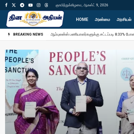
ஞாயிற்றுக்கிழமை, ஆகஸ்ட் 9, 2026
HOME
அண்மை
அரசியல்
AthibAn Tv | Tam
தனியார் கல்லூரி மருத்துவ மாணவர்களும் கிராமங்களில
BREAKING NEWS