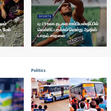
SPORTS
ூலம்
யு-19 உலக தடகள சாம்பியன்ஷிப்பில்
ு மேல்
வெள்ளிப் பதக்கம் வென்று ஆஷிஸ்
ார்
யாதவ் சாதனை
Politics