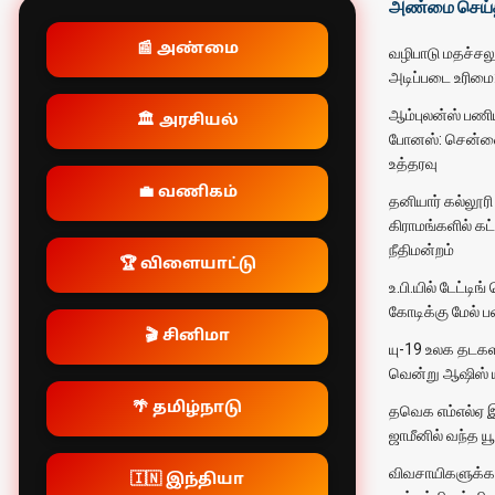
அண்மை செய்
📰 அண்மை
வழிபாடு மதச்ச
அடிப்படை உரிமை
ஆம்புலன்ஸ் பணிய
🏛️ அரசியல்
போனஸ்: சென்னை 
உத்தரவு
💼 வணிகம்
தனியார் கல்லூர
கிராமங்களில் கட
நீதிமன்றம்
🏆 விளையாட்டு
உ.பி.யில் டேட்டி
கோடிக்கு மேல் பணம
🎬 சினிமா
யு-19 உலக தடகள 
வென்று ஆஷிஸ்
🌴 தமிழ்நாடு
தவெக எம்எல்ஏ 
ஜாமீனில் வந்த யூ
விவசாயிகளுக்கா
🇮🇳 இந்தியா