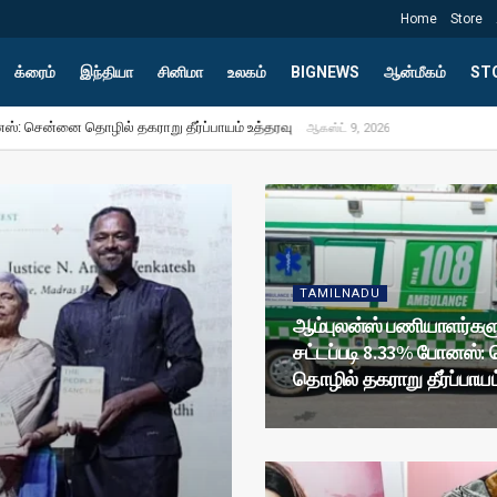
Home
Store
க்ரைம்
இந்தியா
சினிமா
உலகம்
BIGNEWS
ஆன்மீகம்
ST
il News
் கட்டாயம் பணியாற்ற வேண்டும்: உச்ச நீதிமன்றம்
ஆகஸ்ட் 9, 2026
TAMILNADU
ஆம்புலன்ஸ் பணியாளர்கள
சட்டப்படி 8.33% போனஸ்
தொழில் தகராறு தீர்ப்பாயம