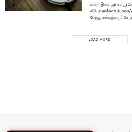
வங்க இளைஞர் கைது ச
விற்பனைக்காக போதைப்
மேற்கு வங்கத்தைச் சேர
LOAD MORE