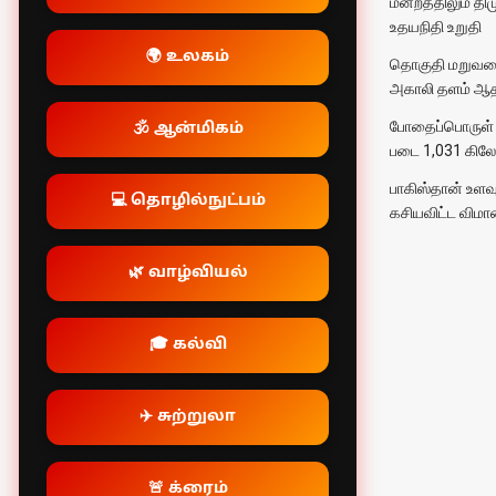
மன்றத்திலும் தி
உதயநிதி உறுதி
🌍 உலகம்
தொகுதி மறுவர
அகாலி தளம் ஆதரவு
போதைப்பொருள் கட
🕉️ ஆன்மிகம்
படை 1,031 கிலோ
பாகிஸ்தான் உளவ
💻 தொழில்நுட்பம்
கசியவிட்ட விம
🌿 வாழ்வியல்
🎓 கல்வி
✈️ சுற்றுலா
🚨 க்ரைம்