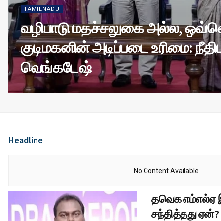
TAMILNADU
வழிபாடு மதச்சலுகை அல்ல, ஒவ்
குடிமகனின் அடிப்படை உரிமை: நீதி
வெங்கடேஷ்
Headline
No Content Available
தவெக எம்எல்
சந்தித்தது ஏன்? 