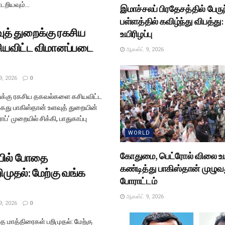
ியவும்...
இமாச்சலப் பிரதேசத்தில் பேருந
பள்ளத்தில் கவிழ்ந்து விபத்து: 
ுத் துறைக்கு ரகசிய
உயிரிழப்பு
யவிட்ட விமானப்படை
ஆகஸ்ட் 9, 2026
9, 2026
0
றைக்கு ரகசிய தகவல்களை கசியவிட்ட
து பாகிஸ்தான் உளவுத் துறையின்
ப்’ முறையில் சிக்கி, பாதுகாப்பு
WORLD
கோதுமை, பெட்ரோல் விலை உ
யில் போதை
கண்டித்து பாகிஸ்தான் முழுவ
ிமுதல்: மேற்கு வங்க
போராட்டம்
ஆகஸ்ட் 9, 2026
9, 2026
0
மாத்திரைகள் பறிமுதல்: மேற்கு