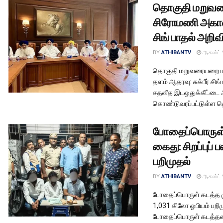
தொகுதி மறுவர
சிரோமணி அகாலி 
சிங் பாதல் அறிவி
BY
ATHIBANTV
ஆகஸ்ட் 
தொகுதி மறுவரையறை ம
தளம் ஆதரவு: சுக்பீர் சிங
சதவீத இடஒதுக்கீட்டை அ
கொண்டுவரப்பட்டுள்ள 
போதைப்பொருள் 
கைது: சிறப்புப்
பறிமுதல்
BY
ATHIBANTV
ஆகஸ்ட் 
போதைப்பொருள் கடத்த முய
1,031 கிலோ ஓபியம் பறி
போதைப்பொருள் கடத்தலை