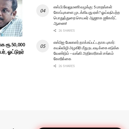
எஸ்.பி.வேலுமணி வழக்கு: 5 மாதங்கள்
கோப்புகளை முடக்கியது ஏன்? ஓய்வுபெற்ற
பொதுத்துறை செயலர் ஆஜராக ஐகோர்ட்
ஆணை!
26 SHARES
எஸ்பிஐ மேலாளர் தாக்கப்பட்டதாக புகார்:
க ரூ.50,000
கயல்விழி அழகிரி மீது நடவடிக்கை எடுக்க
ர், ஓட்டுநர்
வேண்டும் – வங்கி அதிகாரிகள் சங்கம்
கோரிக்கை
26 SHARES