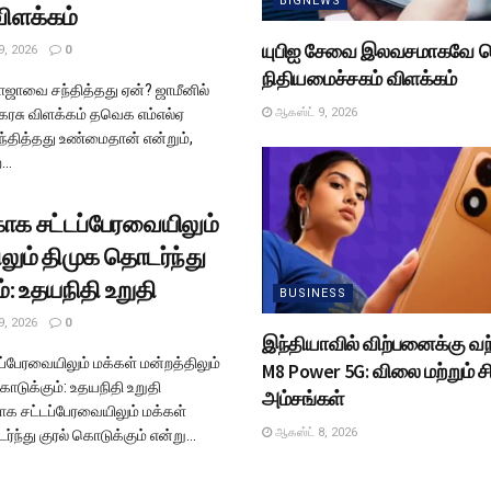
BIGNEWS
விளக்கம்
யுபிஐ சேவை இலவசமாகவே த
9, 2026
0
நிதியமைச்சகம் விளக்கம்
ாவை சந்தித்தது ஏன்? ஜாமீனில்
ஆகஸ்ட் 9, 2026
க்கரசு விளக்கம் தவெக எம்எல்ஏ
ித்தது உண்மைதான் என்றும்,
..
ாக சட்டப்பேரவையிலும்
லும் திமுக தொடர்ந்து
்: உதயநிதி உறுதி
BUSINESS
9, 2026
0
இந்தியாவில் விற்பனைக்கு வ
்பேரவையிலும் மக்கள் மன்றத்திலும்
M8 Power 5G: விலை மற்றும் சி
ொடுக்கும்: உதயநிதி உறுதி
அம்சங்கள்
க சட்டப்பேரவையிலும் மக்கள்
ஆகஸ்ட் 8, 2026
்ந்து குரல் கொடுக்கும் என்று...