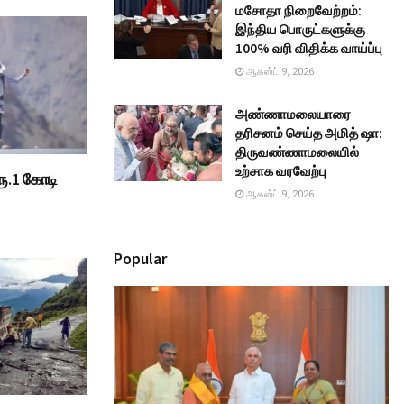
மசோதா நிறைவேற்றம்:
இந்திய பொருட்களுக்கு
100% வரி விதிக்க வாய்ப்பு
ஆகஸ்ட் 9, 2026
அண்ணாமலையாரை
தரிசனம் செய்த அமித் ஷா:
திருவண்ணாமலையில்
உற்சாக வரவேற்பு
ரூ.1 கோடி
ஆகஸ்ட் 9, 2026
Popular