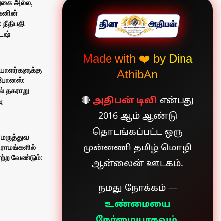
ுகை அல்ல,
கனின்
 நீதிபதி
ேஷ்
Made with ❤️ by Dina
யாளர்களுக்கு
AthibAn
% போனஸ்:
் தகராறு
🔴
அதிபன் டிவி
என்பது
வு
2016 ஆம் ஆண்டு
தொடங்கப்பட்ட ஒரு
 மருத்துவ
ராமங்களில்
முன்னணி தமிழ் மொழி
ற்ற வேண்டும்:
ஆன்லைன் ஊடகம்.
நமது நோக்கம் —
உண்மையை
நேர்மையாகவும்,