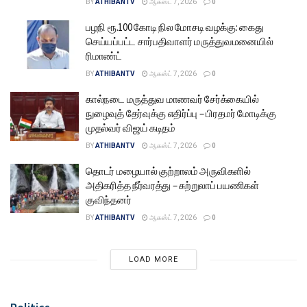
BY
ATHIBANTV
ஆகஸ்ட் 7, 2026
0
பழநி ரூ.100 கோடி நில மோசடி வழக்கு: கைது
செய்யப்பட்ட சார்பதிவாளர் மருத்துவமனையில்
ரிமாண்ட்
BY
ATHIBANTV
ஆகஸ்ட் 7, 2026
0
கால்நடை மருத்துவ மாணவர் சேர்க்கையில்
நுழைவுத் தேர்வுக்கு எதிர்ப்பு – பிரதமர் மோடிக்கு
முதல்வர் விஜய் கடிதம்
BY
ATHIBANTV
ஆகஸ்ட் 7, 2026
0
தொடர் மழையால் குற்றாலம் அருவிகளில்
அதிகரித்த நீர்வரத்து – சுற்றுலாப் பயணிகள்
குவிந்தனர்
BY
ATHIBANTV
ஆகஸ்ட் 7, 2026
0
LOAD MORE