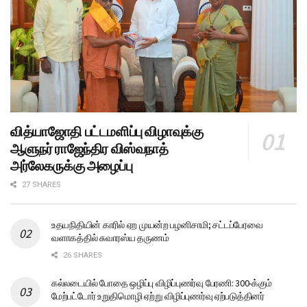
வித்யாஜோதி பட்டமளிப்பு விழாவுக்கு
ஆளுநர் ராஜேந்திர விஸ்வநாத்
அர்லேகருக்கு அழைப்பு
27 SHARES
உதயநிதியின் காரில் ஏற முயன்ற பழனிசாமி; சட்டப்பேரவை
வளாகத்தில் சுவாரஸ்ய தருணம்
26 SHARES
கல்லடையில் போதை ஒழிப்பு விழிப்புணர்வு பேரணி: 300-க்கும்
மேற்பட்டோர் உறுதிமொழி ஏற்று விழிப்புணர்வு ஏற்படுத்தினர்