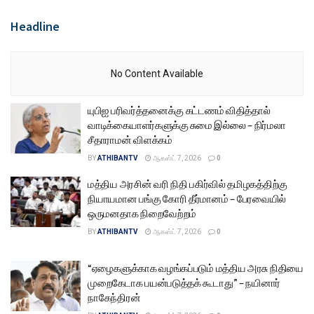
Headline
No Content Available
யுபிஐ பரிவர்த்தனைக்கு கட்டணம் விதித்தால்
வாடிக்கையாளர்களுக்கு சுமை இல்லை – நிர்மலா
சீதாராமன் விளக்கம்
BY
ATHIBANTV
ஆகஸ்ட் 7, 2026
0
மத்திய அரசின் வரி நிதி பகிர்வில் தமிழகத்திற்கு
நியாயமான பங்கு கோரி தீர்மானம் – பேரவையில்
ஒருமனதாக நிறைவேற்றம்
BY
ATHIBANTV
ஆகஸ்ட் 7, 2026
0
“ஏழைகளுக்காக வழங்கப்படும் மத்திய அரசு நிதியை
முறைகேடாக பயன்படுத்தக் கூடாது” – நயினார்
நாகேந்திரன்