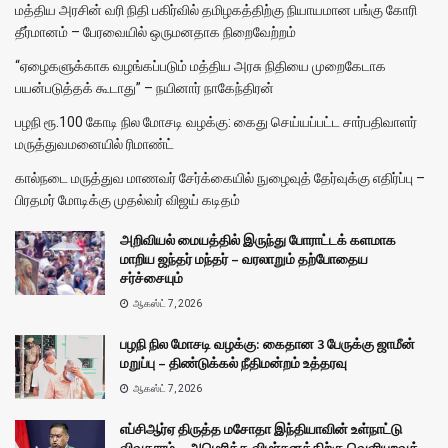
மத்திய அரசின் வரி நிதி பகிர்வில் தமிழகத்திற்கு நியாயமான பங்கு கோரி
தீர்மானம் – பேரவையில் ஒருமனதாக நிறைவேற்றம்
“ஏழைகளுக்காக வழங்கப்படும் மத்திய அரசு நிதியை முறைகேடாக
பயன்படுத்தக் கூடாது” – நயினார் நாகேந்திரன்
பழநி ரூ.100 கோடி நில மோசடி வழக்கு: கைது செய்யப்பட்ட சார்பதிவாளர்
மருத்துவமனையில் ரிமாண்ட்
கால்நடை மருத்துவ மாணவர் சேர்க்கையில் நுழைவுத் தேர்வுக்கு எதிர்ப்பு –
பிரதமர் மோடிக்கு முதல்வர் விஜய் கடிதம்
அறிவியல் மையத்தில் இருந்து போராட்டக் களமாக
மாறிய ஜந்தர் மந்தர் – வரலாறும் தற்போதைய
சர்ச்சையும்
ஆகஸ்ட் 7, 2026
பழநி நில மோசடி வழக்கு: கைதான 3 பேருக்கு ஜாமீன்
மறுப்பு – திண்டுக்கல் நீதிமன்றம் உத்தரவு
ஆகஸ்ட் 7, 2026
எப்சிஆர்ஏ திருத்த மசோதா இந்தியாவின் உள்நாட்டு
விவகாரம் – அமெரிக்க விமர்சனத்திற்கு வெளியுறவுத்