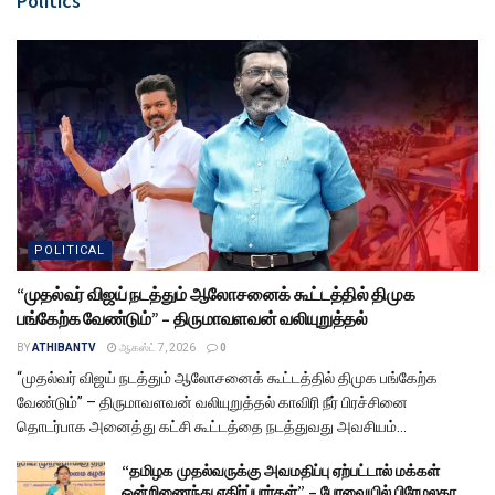
Politics
POLITICAL
“முதல்வர் விஜய் நடத்தும் ஆலோசனைக் கூட்டத்தில் திமுக
பங்கேற்க வேண்டும்” – திருமாவளவன் வலியுறுத்தல்
BY
ATHIBANTV
ஆகஸ்ட் 7, 2026
0
“முதல்வர் விஜய் நடத்தும் ஆலோசனைக் கூட்டத்தில் திமுக பங்கேற்க
வேண்டும்” – திருமாவளவன் வலியுறுத்தல் காவிரி நீர் பிரச்சினை
தொடர்பாக அனைத்து கட்சி கூட்டத்தை நடத்துவது அவசியம்...
“தமிழக முதல்வருக்கு அவமதிப்பு ஏற்பட்டால் மக்கள்
ஒன்றிணைந்து எதிர்ப்பார்கள்” – பேரவையில் பிரேமலதா