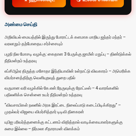
🎥 ஹாலிவுட்
🌎 உலக சினிமா
அண்மை செய்தி
அறிவியல் மையத்தில் இருந்து போராட்டக் களமாக மாறிய ஜந்தர் மந்தர் –
வரலாறும் தற்போதைய சர்ச்சையும்
பழநி நில மோசடி வழக்கு: கைதான 3 பேருக்கு ஜாமீன் மறுப்பு – திண்டுக்கல்
நீதிமன்றம் உத்தரவு
எப்சிஆர்ஏ திருத்த மசோதா இந்தியாவின் உள்நாட்டு விவகாரம் – அமெரிக்க
விமர்சனத்திற்கு வெளியுறவுத் துறை பதில்
வருமான வரி வழக்கில் கே.என்.நேருவுக்கு நோட்டீஸ் – 4 வாரங்களில்
பதிலளிக்க சென்னை உயர் நீதிமன்றம் உத்தரவு
“விவசாயிகள் நலனில் அரசு இரட்டை நிலைப்பாடு கடைப்பிடிக்கிறது” –
முதல்வர் விஜயை விமர்சித்தார் டிடிவி தினகரன்
யுபிஐ பரிவர்த்தனைக்கு கட்டணம் விதித்தால் வாடிக்கையாளர்களுக்கு
சுமை இல்லை – நிர்மலா சீதாராமன் விளக்கம்