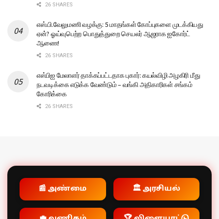
26 SHARES
எஸ்.பி.வேலுமணி வழக்கு: 5 மாதங்கள் கோப்புகளை முடக்கியது
ஏன்? ஓய்வுபெற்ற பொதுத்துறை செயலர் ஆஜராக ஐகோர்ட்
ஆணை!
26 SHARES
எஸ்பிஐ மேலாளர் தாக்கப்பட்டதாக புகார்: கயல்விழி அழகிரி மீது
நடவடிக்கை எடுக்க வேண்டும் – வங்கி அதிகாரிகள் சங்கம்
கோரிக்கை
26 SHARES
📰 அண்மை
🏛️ அரசியல்
💼 வணிகம்
🏆 விளையாட்டு