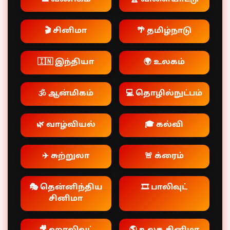
🎬 சினிமா
🌴 தமிழ்நாடு
🇮🇳 இந்தியா
🌍 உலகம்
🕉️ ஆன்மிகம்
💻 தொழில்நுட்பம்
🌿 வாழ்வியல்
🎓 கல்வி
✈️ சுற்றுலா
🚨 க்ரைம்
🎭 தென்னிந்திய
🎞️ பாலிவுட்
சினிமா