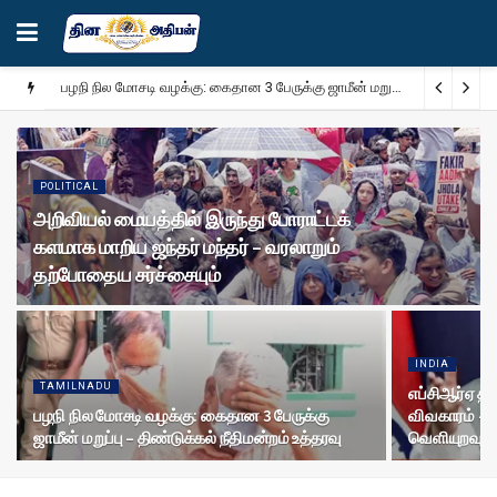
பழநி நில மோசடி வழக்கு: கைதான 3 பேருக்கு ஜாமீன் மறுப்பு – திண்டுக்கல் நீதிமன்றம் உத்தரவு
POLITICAL
அறிவியல் மையத்தில் இருந்து போராட்டக்
களமாக மாறிய ஜந்தர் மந்தர் – வரலாறும்
தற்போதைய சர்ச்சையும்
INDIA
TAMILNADU
எப்சிஆர்ஏ த
பழநி நில மோசடி வழக்கு: கைதான 3 பேருக்கு
விவகாரம் – 
ஜாமீன் மறுப்பு – திண்டுக்கல் நீதிமன்றம் உத்தரவு
வெளியுறவுத்