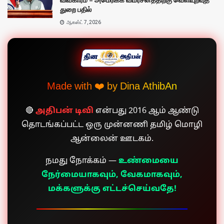
துறை பதில்
ஆகஸ்ட் 7, 2026
Made with ❤️ by Dina AthibAn
🔴
அதிபன் டிவி
என்பது 2016 ஆம் ஆண்டு
தொடங்கப்பட்ட ஒரு முன்னணி தமிழ் மொழி
ஆன்லைன் ஊடகம்.
நமது நோக்கம் —
உண்மையை
நேர்மையாகவும், வேகமாகவும்,
மக்களுக்கு எட்டச்செய்வதே!